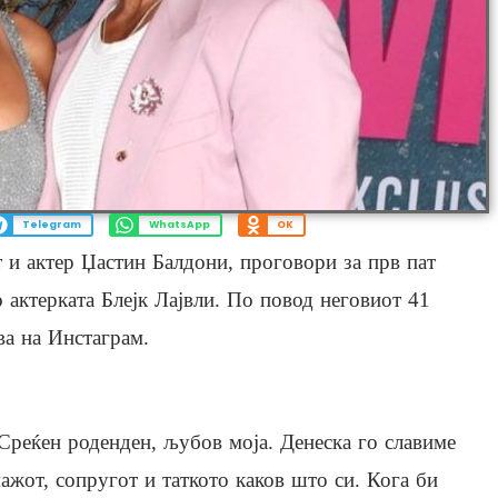
Telegram
WhatsApp
OK
 и актер Џастин Балдони, проговори за прв пат
о актерката Блејк Лајвли. По повод неговиот 41
ва на Инстаграм.
Среќен роденден, љубов моја. Денеска го славиме
ажот, сопругот и таткото каков што си. Кога би