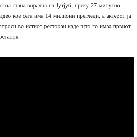
отоа стана вирална на Јутјуб, преку 27-минутно
идео кое сега има 14 милиони прегледи, а актерот ја
апроси во истиот ресторан каде што го имаа првиот
останок.