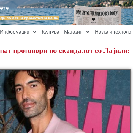
Информации
Култура
Магазин
Наука и технолог
пат проговори по скандалот со Лајвли: