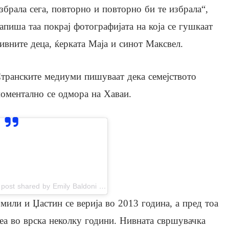
збрала сега, повторно и повторно би те избрала“,
апиша таа покрај фотографијата на која се гушкаат
ивните деца, ќерката Маја и синот Максвел.
транските медиуми пишуваат дека семејството
оментално се одмора на Хаваи.
View this post on Instagram
A post shared by Emily Baldoni (@emilybaldoni)
мили и Џастин се верија во 2013 година, а пред тоа
еа во врска неколку години. Нивната свршувачка