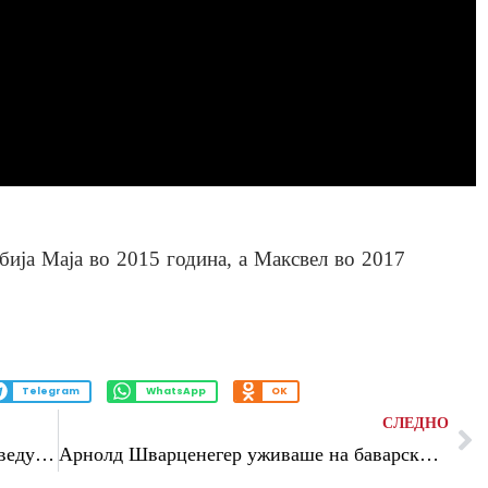
обија Маја во 2015 година, а Максвел во 2017
Telegram
WhatsApp
OK
СЛЕДНО
Хороскопски знаци кои најчесто се разведуваат
Арнолд Шварценегер уживаше на баварскиот фестивал, фотографиран со колбаси во рацете