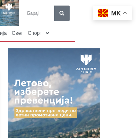
MK
ија
Свет
Спорт