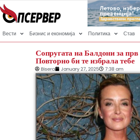
Вести
Бизнис и економија
Политика
Став
Сопругата на Балдони за прв 
Повторно би те избрала тебе
Bisera
January 27, 2025
7:38 am