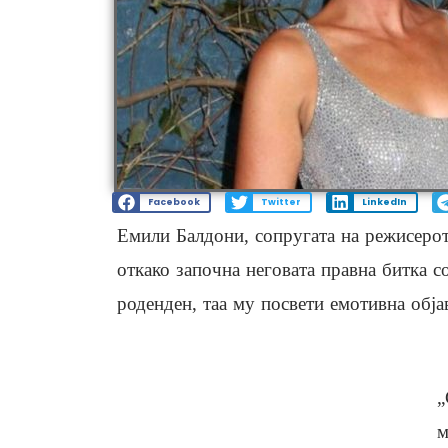
Facebook
Twitter
LinkedIn
Емили Балдони, сопругата на режисерот
откако започна неговата правна битка с
роденден, таа му посвети емотивна обја
„
м