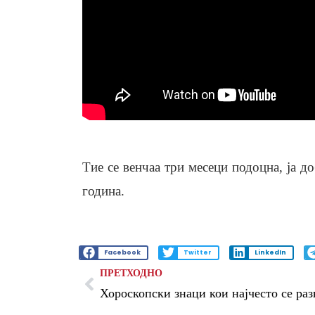
Тие се венчаа три месеци подоцна, ја д
година.
Facebook
Twitter
LinkedIn
ПРЕТХОДНО