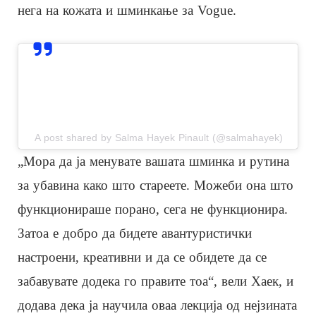
нега на кожата и шминкање за Vogue.
View this post on Instagram
A post shared by Salma Hayek Pinault (@salmahayek)
„Мора да ја менувате вашата шминка и рутина
за убавина како што стареете. Можеби она што
функционираше порано, сега не функционира.
Затоа е добро да бидете авантуристички
настроени, креативни и да се обидете да се
забавувате додека го правите тоа“, вели Хаек, и
додава дека ја научила оваа лекција од нејзината