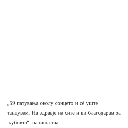
„59 патувања околу сонцето и сè уште
танцувам. На здравје на сите и ви благодарам за
љубовта“, напиша таа.