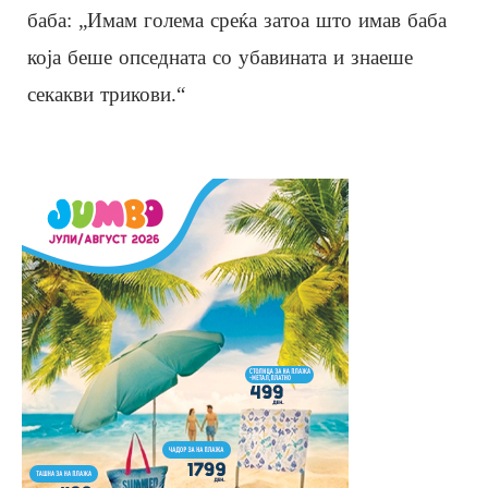
баба: „Имам голема среќа затоа што имав баба
која беше опседната со убавината и знаеше
секакви трикови.“