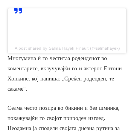
View this post on Instagram
A post shared by Salma Hayek Pinault (@salmahayek)
Многумина ѝ го честитаа роденденот во
коментарите, вклучувајќи го и актерот Ентони
Хопкинс, кој напиша: „Среќен роденден, те
сакаме“.
Селма често позира во бикини и без шминка,
покажувајќи го својот природен изглед.
Неодамна ја сподели својата дневна рутина за