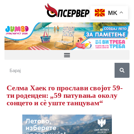
MK
Селма Хаек го прослави својот 59-
ти роденден: „59 патувања околу
сонцето и сè уште танцувам“