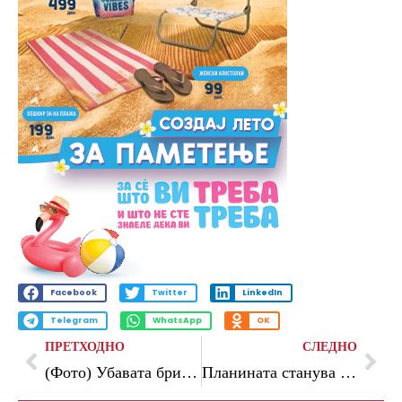
Facebook
Twitter
LinkedIn
Telegram
WhatsApp
OK
ПРЕТХОДНО
СЛЕДНО
(Фото) Убавата бринета ги покажа своите голи гради, но и новото момче: се шпекулира дека го изневерила поранешниот со него
Планината станува сцена за млади креативци, Echoes in the Wild на 7 септември