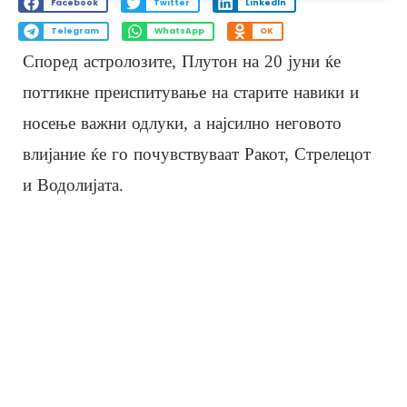
Facebook
Twitter
LinkedIn
Telegram
WhatsApp
OK
Според астролозите, Плутон на 20 јуни ќе
поттикне преиспитување на старите навики и
носење важни одлуки, а најсилно неговото
влијание ќе го почувствуваат Ракот, Стрелецот
и Водолијата.