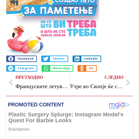
Facebook
Twitter
LinkedIn
Telegram
WhatsApp
OK
ПРЕТХОДНО
СЛЕДНО
Француските летувалишта воведуваат казни до 150 евра за шетање без маица
Утре во Скопје ќе се одбележи Меѓународниот ден на јогата