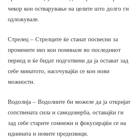
чекор кон остварување на целите што долго ги
одложувале.
Стрелец – Стрелците ќе станат посвесни за
промените низ кои поминале во последниот
период и ќе бидат подготвени да ја остават зад
себе минатото, насочувајќи се кон нови
можности.
Водолија – Водолиите би можеле да ја откријат
сопствената сила и самодоверба, оставајќи ги
зад себе старите сомнежи и фокусирајќи се на
иднината и новите предизвици.