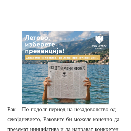
Рак – По подолг период на незадоволство од
секојдневието, Раковите би можеле конечно да
преземат иницијатива и да направат конкретен