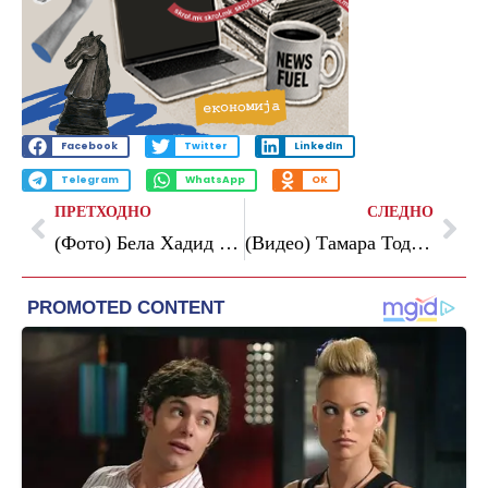
Facebook
Twitter
LinkedIn
Telegram
WhatsApp
OK
ПРЕТХОДНО
СЛЕДНО
(Фото) Бела Хадид ги покажа најмодерните костими за капење за летото – тие веќе се распродаваат
(Видео) Тамара Тодевска го објави првиот сингл „Драма квин“ од визуелниот албум „Кукла жива“