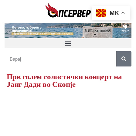
MK
Прв голем солистички концерт на
Јанг Дади во Скопје