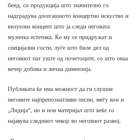
бенд, со продукција што значително го
надградува досегашното концертно искуство и
визуелен концепт што ја следи неговата
музичка естетика. Ќе му се придружат и
специјални гости, луѓе што биле дел од
неговиот пат уште од почетоците, со што оваа
вечер добива и лична димензија.
Публиката ќе има можност да ги слушне
неговите најпрепознатливи песни, меѓу кои и
„Лидија“, но и нов материјал што веќе го
најавува следниот чекор во неговиот развој.