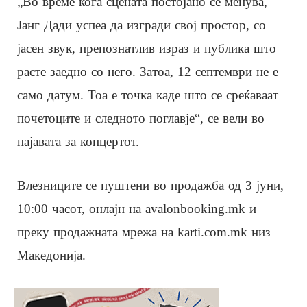
„Во време кога сцената постојано се менува,
Јанг Дади успеа да изгради свој простор, со
јасен звук, препознатлив израз и публика што
расте заедно со него. Затоа, 12 септември не е
само датум. Тоа е точка каде што се среќаваат
почетоците и следното поглавје“, се вели во
најавата за концертот.
Влезниците се пуштени во продажба од 3 јуни,
10:00 часот, онлајн на avalonbooking.mk и
преку продажната мрежа на karti.com.mk низ
Македонија.