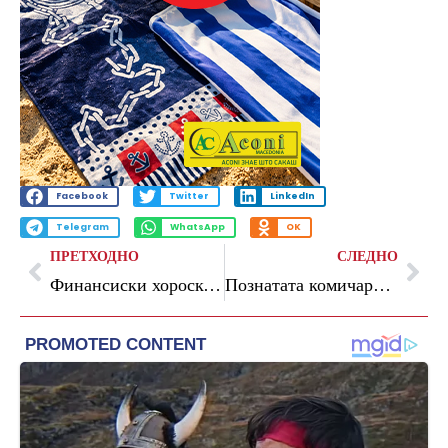
Facebook
Twitter
LinkedIn
Telegram
WhatsApp
OK
ПРЕТХОДНО
СЛЕДНО
Финансиски хороскоп за јуни: Кој ќе заработи, а кој мора да штеди
Познатата комичарка направи фејслифтинг: „Платив повеќе отколку за кој било автомобил“