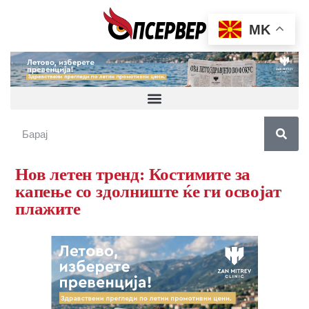
MK
Нов летен тренд: Костимите за
капење со здолниште ќе ги освојат
плажите