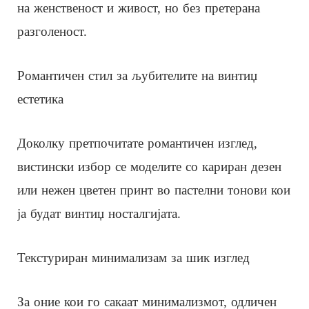
на женственост и живост, но без претерана
разголеност.
Романтичен стил за љубителите на винтиџ
естетика
Доколку претпочитате романтичен изглед,
вистински избор се моделите со кариран дезен
или нежен цветен принт во пастелни тонови кои
ја будат винтиџ носталгијата.
Текстуриран минимализам за шик изглед
За оние кои го сакаат минимализмот, одличен