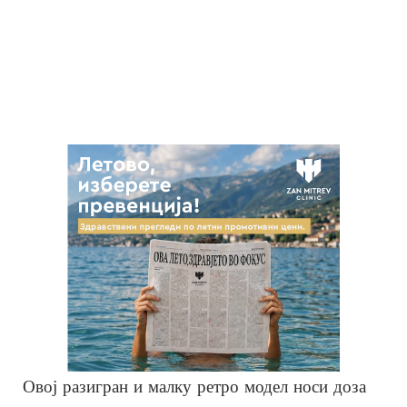
Овој разигран и малку ретро модел носи доза