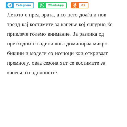
Telegram
WhatsApp
OK
Летото е пред врата, а со него доаѓа и нов
тренд кај костимите за капење кој сигурно ќе
привлече големо внимание. За разлика од
претходните години кога доминираа микро
бикини и модели со исечоци кои откриваат
премногу, оваа сезона хит се костимите за
капење со здолниште.