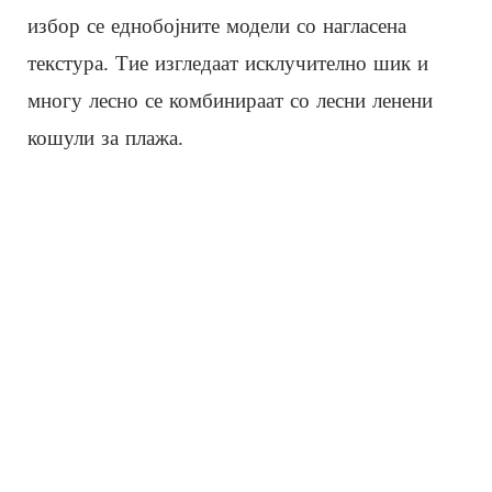
избор се еднобојните модели со нагласена
текстура. Тие изгледаат исклучително шик и
многу лесно се комбинираат со лесни ленени
кошули за плажа.