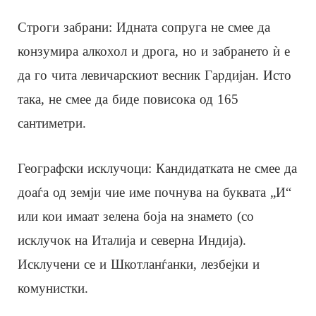
Строги забрани: Идната сопруга не смее да
конзумира алкохол и дрога, но и забрането ѝ е
да го чита левичарскиот весник Гардијан. Исто
така, не смее да биде повисока од 165
сантиметри.
Географски исклучоци: Кандидатката не смее да
доаѓа од земји чие име почнува на буквата „И“
или кои имаат зелена боја на знамето (со
исклучок на Италија и северна Индија).
Исклучени се и Шкотланѓанки, лезбејки и
комунистки.