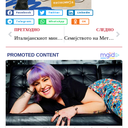
Facebook
Twitter
LinkedIn
Telegram
WhatsApp
OK
ПРЕТХОДНО
СЛЕДНО
Италијанскиот министер со жестоки критики за новиот електричен „ферари“
Семејството на Метју Пери обвинува: асистентот ја прикривал вистината за неговата смрт