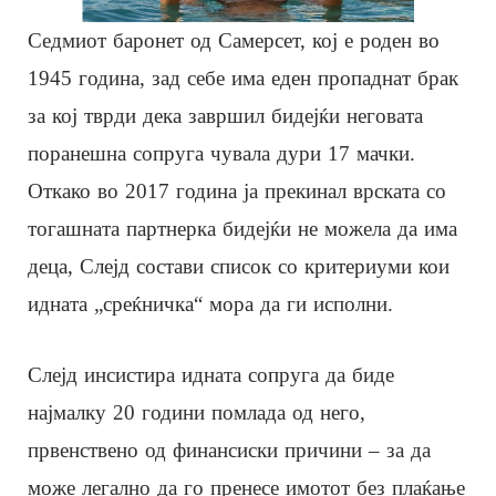
Седмиот баронет од Самерсет, кој е роден во
1945 година, зад себе има еден пропаднат брак
за кој тврди дека завршил бидејќи неговата
поранешна сопруга чувала дури 17 мачки.
Откако во 2017 година ја прекинал врската со
тогашната партнерка бидејќи не можела да има
деца, Слејд состави список со критериуми кои
идната „среќничка“ мора да ги исполни.
Слејд инсистира идната сопруга да биде
најмалку 20 години помлада од него,
првенствено од финансиски причини – за да
може легално да го пренесе имотот без плаќање