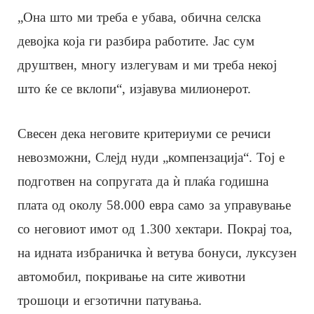
„Она што ми треба е убава, обична селска
девојка која ги разбира работите. Јас сум
друштвен, многу излегувам и ми треба некој
што ќе се вклопи“, изјавува милионерот.
Свесен дека неговите критериуми се речиси
невозможни, Слејд нуди „компензација“. Тој е
подготвен на сопругата да ѝ плаќа годишна
плата од околу 58.000 евра само за управување
со неговиот имот од 1.300 хектари. Покрај тоа,
на идната избраничка ѝ ветува бонуси, луксузен
автомобил, покривање на сите животни
трошоци и егзотични патувања.