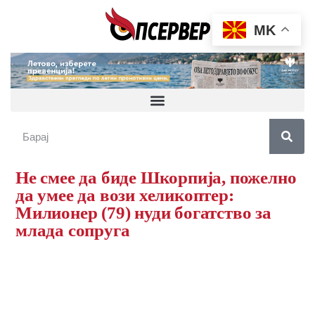
MK
Не смее да биде Шкорпија, пожелно
да умее да вози хеликоптер:
Милионер (79) нуди богатство за
млада сопруга