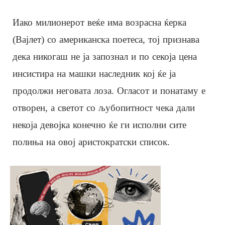
Иако милионерот веќе има возрасна ќерка
(Вајлет) со американска поетеса, тој признава
дека никогаш не ја запознал и по секоја цена
инсистира на машки наследник кој ќе ја
продолжи неговата лоза. Огласот и понатаму е
отворен, а светот со љубопитност чека дали
некоја девојка конечно ќе ги исполни сите
полиња на овој аристократски список.