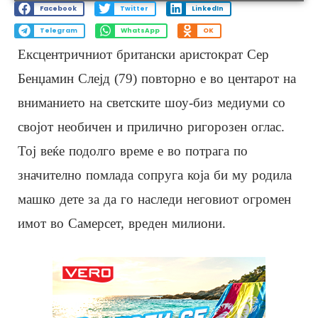
Facebook
Twitter
LinkedIn
Telegram
WhatsApp
OK
Ексцентричниот британски аристократ Сер
Бенџамин Слејд (79) повторно е во центарот на
вниманието на светските шоу-биз медиуми со
својот необичен и прилично ригорозен оглас.
Тој веќе подолго време е во потрага по
значително помлада сопруга која би му родила
машко дете за да го наследи неговиот огромен
имот во Самерсет, вреден милиони.