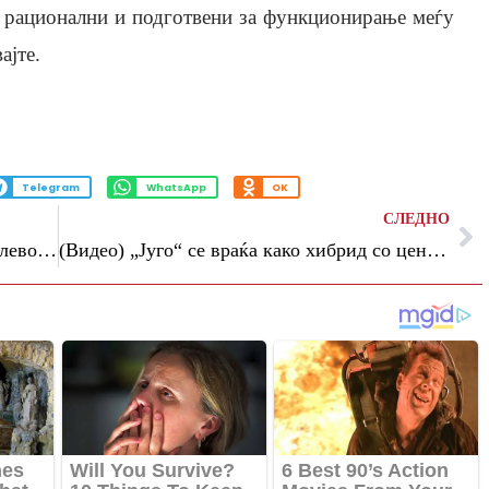
, рационални и подготвени за функционирање меѓу
ајте.
Telegram
WhatsApp
OK
СЛЕДНО
Ен Хатавеј: Десет години бев слепа на левото око
(Видео) „Југо“ се враќа како хибрид со цена од 12.000 евра