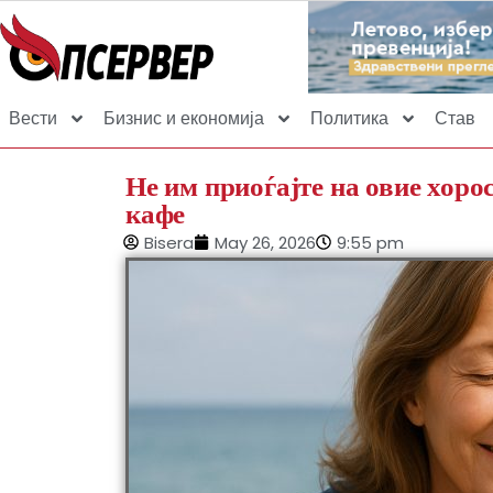
Вести
Бизнис и економија
Политика
Став
Не им приоѓајте на овие хоро
кафе
Bisera
May 26, 2026
9:55 pm