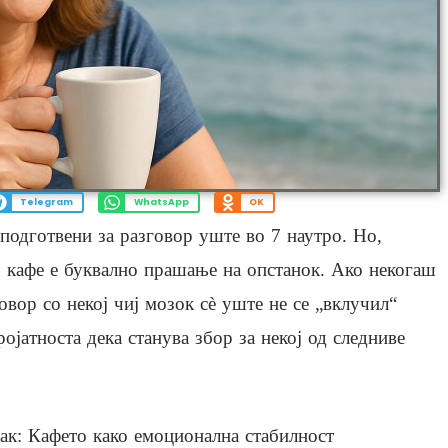
Telegram
WhatsApp
OK
, подготвени за разговор уште во 7 наутро. Но,
ко кафе е буквално прашање на опстанок. Ако некогаш
овор со некој чиј мозок сè уште не се „вклучил“
ојатноста дека станува збор за некој од следниве
ак: Кафето како емоционална стабилност