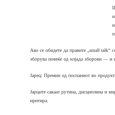
Ш
н
и
п
Ако се обидете да правите „small talk“ 
зборува повеќе од илјада зборови — и н
Јарец: Премин од поспаниот во продукт
Јарците сакаат рутина, дисциплина и ми
иритира.