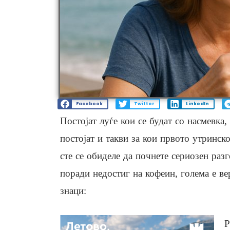
Facebook
Twitter
LinkedIn
Постојат луѓе кои се будат со насмевка
постојат и такви за кои првото утринс
сте се обиделе да почнете сериозен разг
поради недостиг на кофеин, голема е вер
знаци:
Р