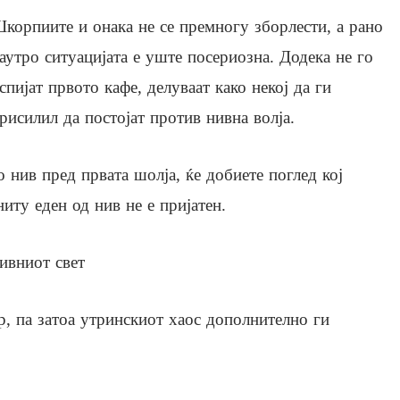
корпиите и онака не се премногу зборлести, а рано
аутро ситуацијата е уште посериозна. Додека не го
спијат првото кафе, делуваат како некој да ги
рисилил да постојат против нивна волја.
со нив пред првата шолја, ќе добиете поглед кој
иту еден од нив не е пријатен.
ивниот свет
р, па затоа утринскиот хаос дополнително ги