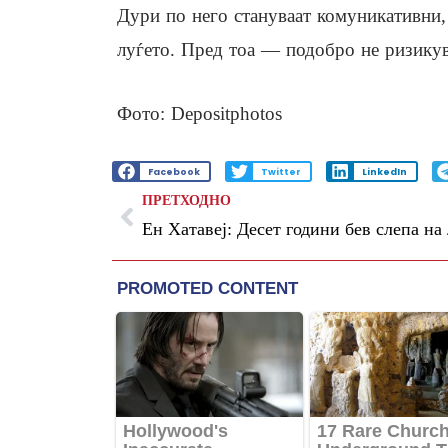
Дури по него стануваат комуникативни
луѓето. Пред тоа — подобро не ризикув
Фото: Depositphotos
Facebook
Twitter
LinkedIn
ПРЕТХОДНО