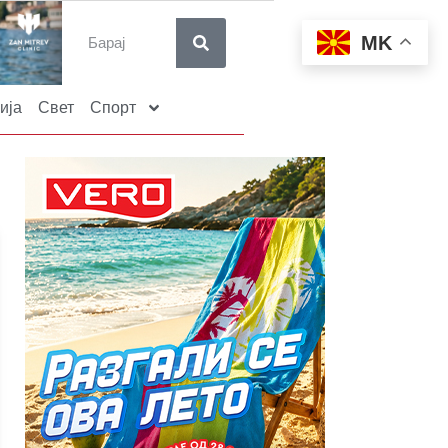
MK
ија
Свет
Спорт