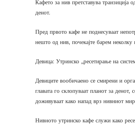
Кафето за нив претставува транзиција о
денот.
Пред првото кафе не поднесуваат непот
нешто од нив, почекајте барем неколку 
Девица: Утринско „ресетирање на систе
Девиците вообичаено се смирени и орган
главата го склопуваат планот за денот,
доживуваат како напад врз нивниот мир
Нивното утринско кафе служи како ресе