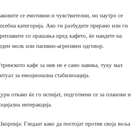
аковите се емотивни и чувствителни, но наутро се
осебна категорија. Ако ги разбудите прерано или ги
реплавите со прашања пред кафето, ќе наидете на
еден молк или пасивно-агресивен одговор.
тринското кафе за нив не е само навика, туку мал
итуал за емоционална стабилизација.
ури откако ќе го испијат, подготвени се за планови и
оцијална интеракција.
корпија: Гледаат како да постојат против своја воља