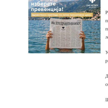
Р
п
п
л
У
р
Д
с
Ш