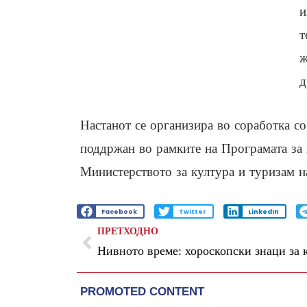
и
т
ж
д
Настанот се организира во соработка 
поддржан во рамките на Програмата за 
Министерството за култура и туризам н
Facebook
Twitter
LinkedIn
ПРЕТХОДНО