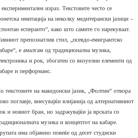
 експериментален израз. Текстовите често се
онетска имитација на неколку медитерански јазици –
спонтан есперанто“, како што самите го нарекуваат.
ивниот препознатлив стил, „псевдо-емигрантско
абаре“, е амалгам од традиционална музика,
лектроника и рок, збогатен со визуелни елементи од
абаре и перформанс.
о текстовите на македонски јазик, „Фолтин“ отвора
ово поглавје, внесувајќи влијанија од алтернативниот
ок и новиот бран, но задржувајќи ја врската со
радиционалната музика и концептот на кабаре.
рупата има објавено повеќе од десет студиски