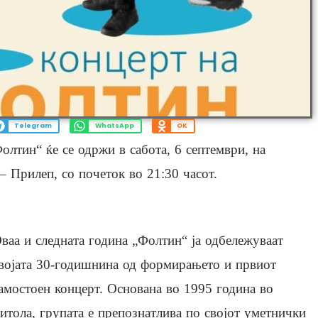
Telegram
WhatsApp
OK
лтин“ ќе се одржи в сабота, 6 септември, на
– Прилеп, со почеток во 21:30 часот.
ваа и следната година „Фолтин“ ја одбележуваат
војата 30-годишнина од формирањето и првиот
амостоен концерт. Основана во 1995 година во
итола, групата е препознатлива по својот уметнички