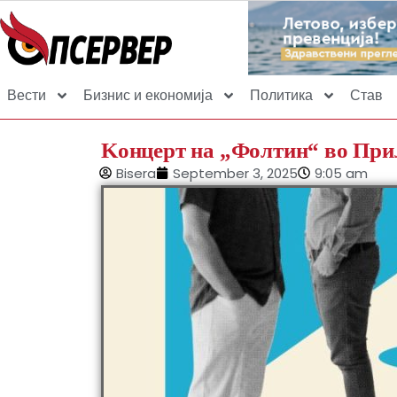
Вести
Бизнис и економија
Политика
Став
Kонцерт на „Фолтин“ во При
Bisera
September 3, 2025
9:05 am