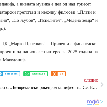
зданија, а нивната музика е дел од над триесет
еатарски претстави и неколку филмови („Плати и
ени“, „Со љубов“, „Исцелител“, „Медена земја“ и
р.).
со ЦК „Марко Цепенков“ – Прилеп и е финансиски
проекти од национален интерес за 2025 година на
а Македонија.
Telegram
WhatsApp
OK
СЛЕДНО
Нивното време: хороскопски знаци за кои септември ќе донесе финансиски пресврт
Безвременски рокенрол манифест на Get EXITed забавата: Бајага и Инструктори во Струмица