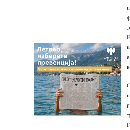
и
ф
„
Н
к
е
к
С
н
р
т
Г