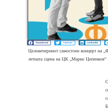
Facebook
Twitter
LinkedIn
Целовечерниот самостоен концерт на „Фо
летната сцена на ЦК „Марко Цепенков“ 
О
с
с
Б