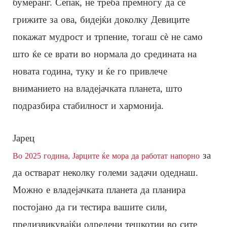
бумеранг. Сепак, не треба премногу да се
грижите за ова, бидејќи доколку Девиците
покажат мудрост и трпение, тогаш сè не само
што ќе се врати во нормала до средината на
новата година, туку и ќе го привлече
вниманието на владејачката планета, што
подразбира стабилност и хармонија.
Јарец
за
Во 2025 година, Јарците ќе мора да работат напорно
да остварат неколку големи задачи одеднаш.
Можно е владејачката планета да планира
постојано да ги тестира вашите сили,
предизвикувајќи одредени тешкотии во сите