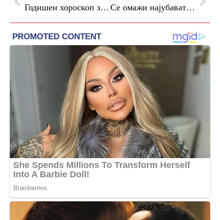
Годишен хороскоп за 2025 година – огнени знаци: што да очекуваат Овенот, Лавот и Стрелецот?
Се омажи најубавата жена на светот: поранешна српска снаа отпатува на луксузна дестинација и кажа „да“