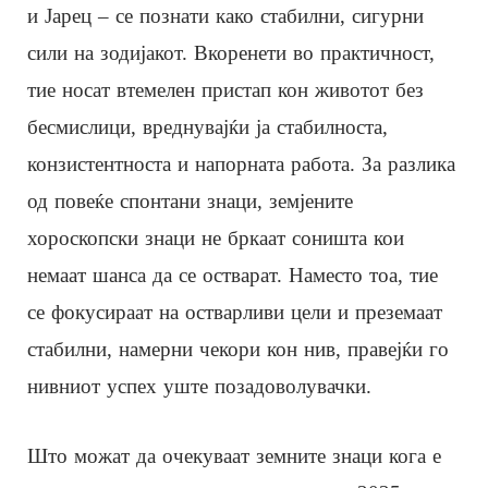
и Јарец – се познати како стабилни, сигурни
сили на зодијакот. Вкоренети во практичност,
тие носат втемелен пристап кон животот без
бесмислици, вреднувајќи ја стабилноста,
конзистентноста и напорната работа. За разлика
од повеќе спонтани знаци, земјените
хороскопски знаци не бркаат соништа кои
немаат шанса да се остварат. Наместо тоа, тие
се фокусираат на остварливи цели и преземаат
стабилни, намерни чекори кон нив, правејќи го
нивниот успех уште позадоволувачки.
Што можат да очекуваат земните знаци кога е