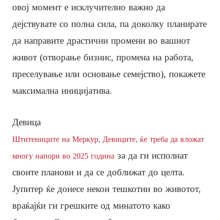
овој момент е исклучително важно да
дејствувате со полна сила, па доколку планирате
да направите драстични промени во вашиот
живот (отворање бизнис, промена на работа,
преселување или основање семејство), покажете
максимална иницијатива.
Девица
Штитениците на Меркур, Девиците, ќе треба да вложат
за да ги исполнат
многу напори во 2025 година
своите планови и да се доближат до целта.
Јупитер ќе донесе некои тешкотии во животот,
враќајќи ги грешките од минатото како