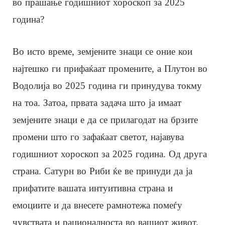
во прашање годишниот хороскоп за 2025
година?
Во исто време, земјените знаци се оние кои
најтешко ги прифаќаат промените, а Плутон во
Водолија во 2025 година ги принудува токму
на тоа. Затоа, првата задача што ја имаат
земјените знаци е да се прилагодат на брзите
промени што го зафаќаат светот, најавува
годишниот хороскоп за 2025 година. Од друга
страна. Сатурн во Риби ќе ве принуди да ја
прифатите вашата интуитивна страна и
емоциите и да внесете рамнотежа помеѓу
чувствата и рационалноста во вашиот живот.