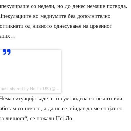
пекулираше со недели, но до денес немаше потврда.
пекулациите во медиумите беа дополнително
оттикнати од нивното однесување на црвениот
епих…
View this post on Instagram
A post shared by Netflix US (@netflix)
Нема ситуација каде што сум видена со некого или
аботам со некого, а да не се обидат да ме спојат со
аа личност“, се пожали Џеј Ло.