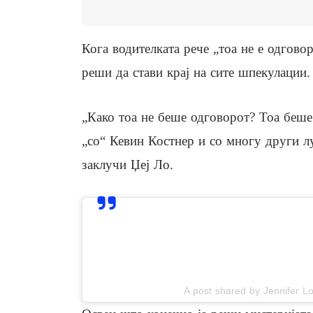
Кога водителката рече „тоа не е одгов
реши да стави крај на сите шпекулации.
„Како тоа не беше одговорот? Тоа беше 
„со“ Кевин Костнер и со многу други луѓ
заклучи Џеј Ло.
View this post on In
A post shared by Jennifer L