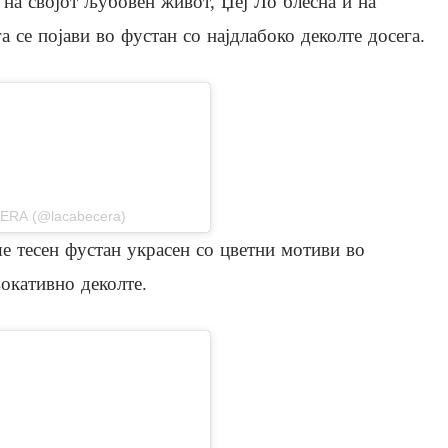
 на својот љубовен живот, Џеј Ло блесна и на
а се појави во фустан со најдлабоко деколте досега.
stagram
ERA (@lacabecera)
ше тесен фустан украсен со цветни мотиви во
окативно деколте.
stagram