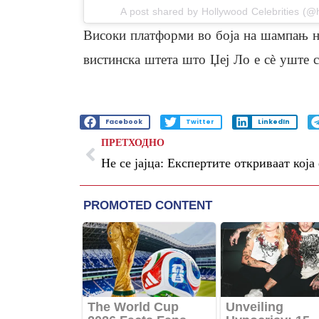
A post shared by Hollywood Celebrities (@
Високи платформи во боја на шампањ на
вистинска штета што Џеј Ло е сè уште 
Facebook
Twitter
LinkedIn
ПРЕТХОДНО