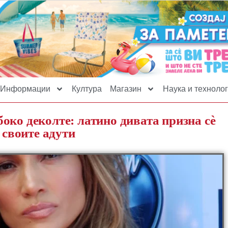
Информации
Култура
Магазин
Наука и технолог
око деколте: латино дивата призна сè
 своите адути