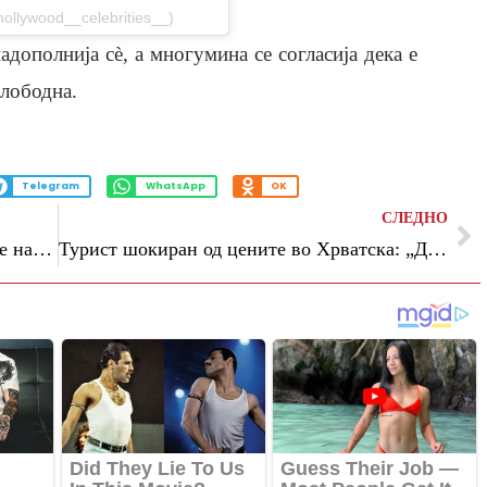
hollywood__celebrities__)
дополнија сè, а многумина се согласија дека е
слободна.
Telegram
WhatsApp
OK
СЛЕДНО
Не се јајца: Експертите откриваат која е најлошата храна за појадок за вашиот холестерол
Турист шокиран од цените во Хрватска: „Дубровник би го засенил и Цирих“