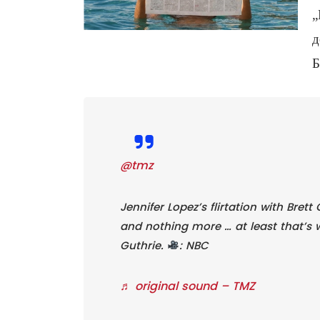
„
д
Б
@tmz
Jennifer Lopez’s flirtation with Bret
and nothing more … at least that’s
Guthrie.
: NBC
♬ original sound – TMZ