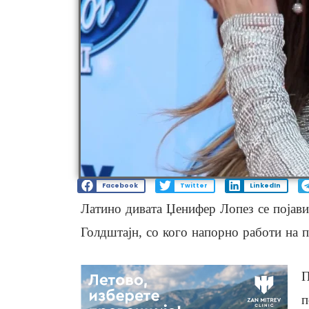
Facebook
Twitter
LinkedIn
Латино дивата Џенифер Лопез се појави 
Голдштајн, со кого напорно работи на п
П
п