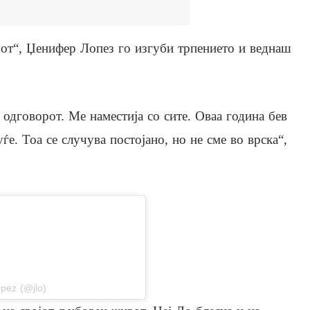
орот“, Џенифер Лопез го изгуби трпението и веднаш
одговорот. Ме наместија со сите. Оваа година бев
е. Тоа се случува постојано, но не сме во врска“,
stagram
opez (@jlo)