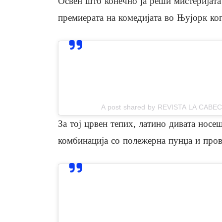
Освен што конечно ја реши мистеријата
премиерата на комедијата во Њујорк ког
View this post on In
A post shared by REVISTA LA CABEC
За тој црвен тепих, латино дивата носе
комбинација со полежерна пунџа и пров
View this post on In