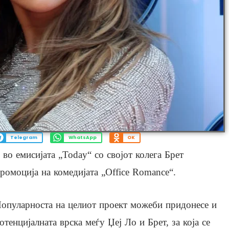
Telegram
WhatsApp
OK
во емисијата „Today“ со својот колега Брет
ромоција на комедијата „Office Romance“.
опуларноста на целиот проект можеби придонесе и
отенцијалната врска меѓу Џеј Ло и Брет, за која се