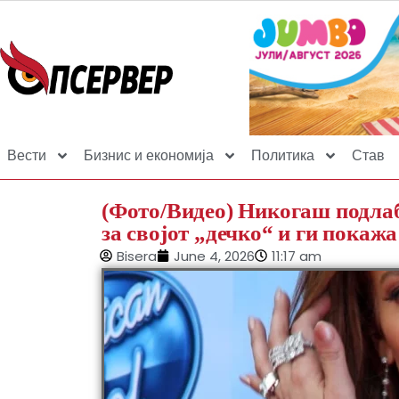
Вести
Бизнис и економија
Политика
Став
(Фото/Видео) Никогаш подлаб
за својот „дечко“ и ги покажа
Bisera
June 4, 2026
11:17 am