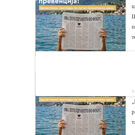
ш
Ш
п
т
„
р
т