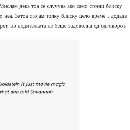
Мислам дека тоа се случува ако само стоиш блиску
о неа. Затоа стојам толку блиску цело време“, додаде
рет, но водителката не беше задоволна од одговорот.
t Goldstein is just movie magic
 what she told Savannah