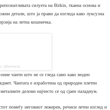
репознатливата силуета на Birkin, ткаена основа и
ожни детали, што ја прави да изгледа како луксузна
ерзија на летна кошничка.
stagram
ic (@tamara)
од оние чанти што не се гледа само како моден
едмет. Чантата е изработена од природен плетен
металните делови најчесто се од сјаен паладиум.
тот помеѓу неговиот лежерен, речиси летен изглед и