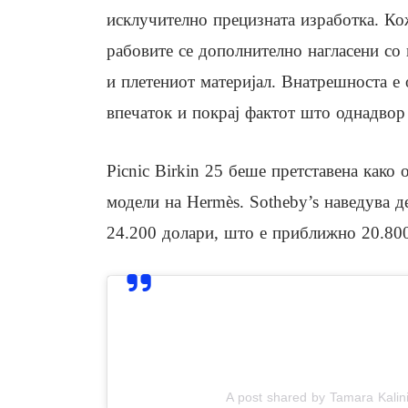
исклучително прецизната изработка. Кож
рабовите се дополнително нагласени со
и плетениот материјал. Внатрешноста е 
впечаток и покрај фактот што однадвор 
Picnic Birkin 25 беше претставена како 
модели на Hermès. Sotheby’s наведува д
24.200 долари, што е приближно 20.800
View this post on In
A post shared by Tamara Kalin