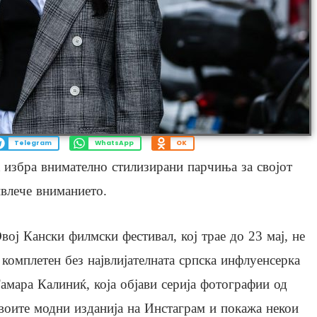
Telegram
WhatsApp
OK
 избра внимателно стилизирани парчиња за својот
ивлече вниманието.
вој Кански филмски фестивал, кој трае до 23 мај, не
 комплетен без највлијателната српска инфлуенсерка
амара Калиниќ, која објави серија фотографии од
воите модни изданија на Инстаграм и покажа некои