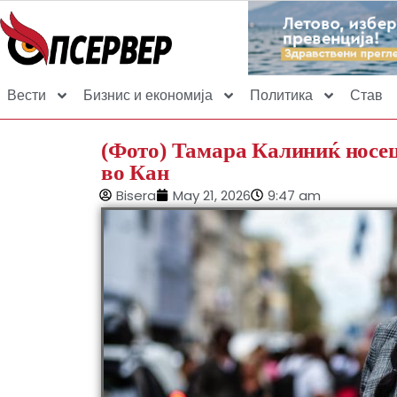
Вести
Бизнис и економија
Политика
Став
(Фото) Тамара Калиниќ носеш
во Кан
Bisera
May 21, 2026
9:47 am