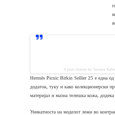
п
к
в
View this post on In
A post shared by Tamara Kalin
Hermès Picnic Birkin Sellier 25 е една 
додаток, туку и како колекционерски пр
материјал и мазна телешка кожа, додека 
Уникатноста на моделот лежи во контрас