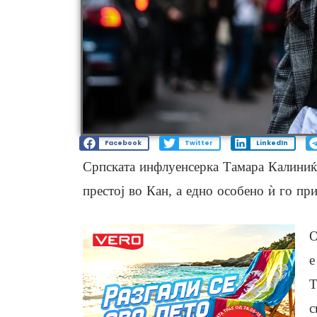
Facebook
Twitter
LinkedIn
Српската инфлуенсерка Тамара Калиниќ
престој во Кан, а едно особено ѝ го пр
О
е
Т
с