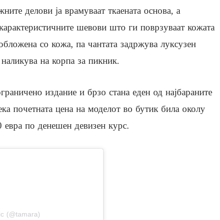
ните делови ја врамуваат ткаената основа, а
 карактеристичните шевови што ги поврзуваат кожата
обложена со кожа, па чантата задржува луксузен
наликува на корпа за пикник.
ограничено издание и брзо стана еден од најбараните
ека почетната цена на моделот во бутик била околу
 евра по денешен девизен курс.
stagram
ic (@tamara)