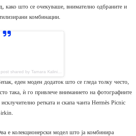
д, како што се очекуваше, внимателно одбраните и
тилизирани комбинации.
View this post on Instagram
A post shared by Tamara Kalinic (@tamara)
епак, еден моден додаток што се гледа толку често,
сто така, ѝ го привлече вниманието на фотографиите
 исклучително ретката и скапа чанта Hermès Picnic
irkin.
ва е колекционерски модел што ја комбинира