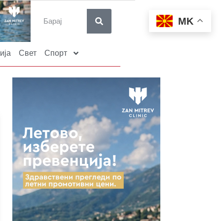
MK
ија
Свет
Спорт