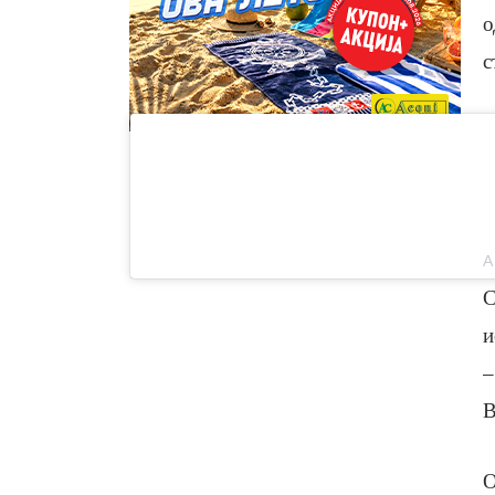
о
с
С
и
–
B
О