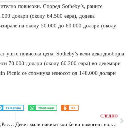
чително повисоки. Според Sotheby’s, раните
.000 долари (околу 64.500 евра), додека
изирале на околу 50.000 до 60.000 долари (околу
т уште повисока цена: Sotheby’s вели дека двобојна
чиси 70.000 долари (околу 60.200 евра) во декември
kin Picnic се спомнува износот од 148.000 долари
Telegram
WhatsApp
OK
СЛЕДНО
Дина Јашари ја слави годишнината на „Растенија без корен“ со регионална турнеја
Девет мали навики кои ќе ви помогнат полесно да ослабете