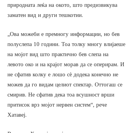
природната леќа на окото, што предизвикува
заматен вид и други тешкотии.
„Ова можеби е премногу информации, но бев
полуслепа 10 години. Тоа толку многу влијаеше
на мојот вид што практично бев слепа на
левото око и на крајот морав да се оперирам. И
не сфатив колку е лошо сè додека конечно не
можев да го видам целиот спектар. Оттогаш се
смирив. Не сфатив дека тоа всушност врши
притисок врз мојот нервен систем“, рече
Хатавеј.