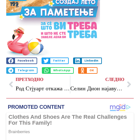
Facebook
Twitter
LinkedIn
Telegram
WhatsApp
OK
ПРЕТХОДНО
СЛЕДНО
Род Стјуарт откажа концерти поради лоша здравствена состојба
Селин Дион најавува 10 дополнителни концерти во Париз поради големиот интерес