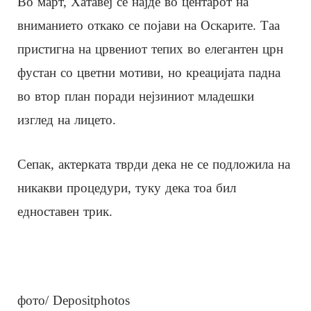
Во март, Хатавеј се најде во центарот на
вниманието откако се појави на Оскарите. Таа
пристигна на црвениот тепих во елегантен црн
фустан со цветни мотиви, но креацијата падна
во втор план поради нејзиниот младешки
изглед на лицето.
Сепак, актерката тврди дека не се подложила на
никакви процедури, туку дека тоа бил
едноставен трик.
фото/ Depositphotos