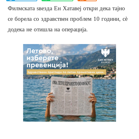
Филмската ѕвезда Ен Хатавеј откри дека тајно
се борела со здравствен проблем 10 години, сè
додека не отишла на операција.