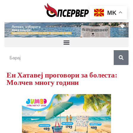
MK
Ен Хатавеј проговори за болеста:
Молчев многу години