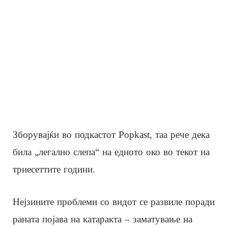
Зборувајќи во подкастот Popkast, таа рече дека
била „легално слепа“ на едното око во текот на
триесеттите години.
Нејзините проблеми со видот се развиле поради
раната појава на катаракта – заматување на