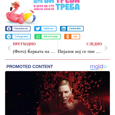
Facebook
Twitter
LinkedIn
Telegram
WhatsApp
OK
ПРЕТХОДНО
СЛЕДНО
(Фото) Ќерката на Џенифер Лопез го смени името: Се претставува како Оскар
Пијалок кој се пие на празен стомак и топи масти во првата недела