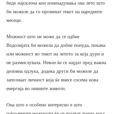
биде најсклона кон изненадувања ова лето што
би можеле да го променат текот на наредните
месеци.
Можност што не може да се одбие
Водолијата би можела да добие понуда, покана
или можност во текот на летото за која дури и
не размислувала. Некои ќе се најдат пред важна
деловна одлука, додека други би можеле да
запознаат личност која ќе внесе сосема нова
енергија во нивните животи.
Она што е особено интересно е што
најголемите можности ќе се појават точно кога