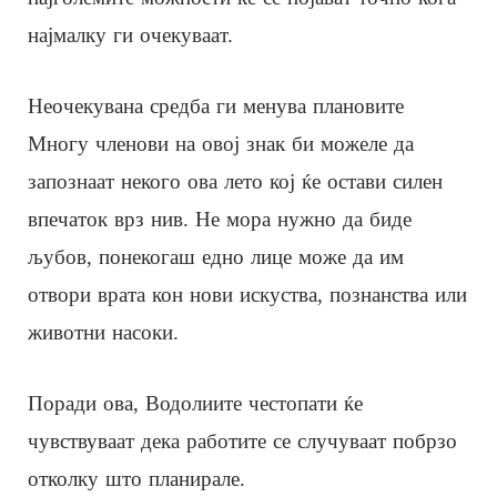
најмалку ги очекуваат.
Неочекувана средба ги менува плановите
Многу членови на овој знак би можеле да
запознаат некого ова лето кој ќе остави силен
впечаток врз нив. Не мора нужно да биде
љубов, понекогаш едно лице може да им
отвори врата кон нови искуства, познанства или
животни насоки.
Поради ова, Водолиите честопати ќе
чувствуваат дека работите се случуваат побрзо
отколку што планирале.