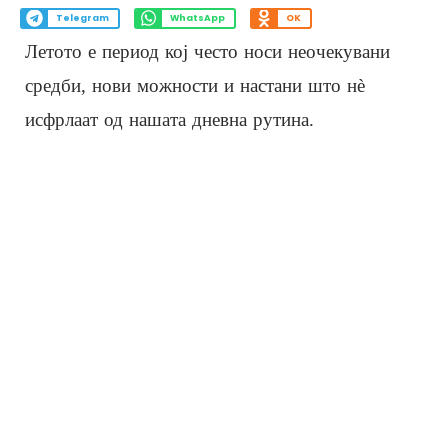
Telegram
WhatsApp
OK
Летото е период кој често носи неочекувани
средби, нови можности и настани што нè
исфрлаат од нашата дневна рутина.