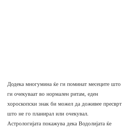
Додека многумина ќе ги поминат месеците што
ги очекуваат во нормален ритам, еден
хороскопски знак би можел да доживее пресврт
што не го планирал или очекувал.
Астрологијата покажува дека Водолијата ќе