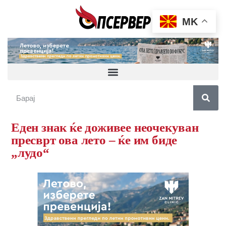
MK
Еден знак ќе доживее неочекуван
пресврт ова лето – ќе им биде
„лудо“