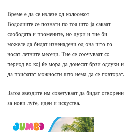
Време е да се излезе од колосекот
Водолиите се познати по тоа што ја сакаат
слободата и промените, но дури и тие би
можеле да бидат изненадени од она што го
носат летните месеци. Тие се соочуваат со
период во кој ќе мора да донесат брзи одлуки и
да прифатат можности што нема да се повторат.
Затоа ѕвездите им советуваат да бидат отворени
за нови луѓе, идеи и искуства.