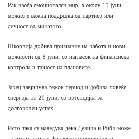
Рак наоѓа емоционален мир, а околу 15 јуни
можно е важна поддршка од партнер или
личност од минатото.
Шкорпија добива признание на работа и нови
можности од 8 јуни, со нагласок на финансиска
контрола и тајност на плановите.
Јарец завршува тежок период и добива повеќе
енергија по 20 јуни, со потенцијал за
долгорочен успех.
Исто така се наведува дека Девица и Риби може
да имаат помали финансиски придобивки,