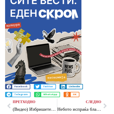
Facebook
Twitter
LinkedIn
Telegram
WhatsApp
OK
ПРЕТХОДНО
СЛЕДНО
(Видео) Избришете ги лајсните со овој производ за домаќинството и заборавете на прашината со недели
Небото испраќа благослови од 5-ти јуни: Астролозите најавуваат чудесен период за 4 знаци