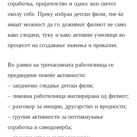
соработка, пријателство и однос кон светот
околу себе. Преку избран детски филм, тие ќе
имаат можност да го доживеат филмот не само
како гледачи, туку и како активни учесници во
процесот на создавање значења и приказни.
Во рамки на тричасовната работилница се
предвидени повеќе активности:
– заедничко гледање детски филм;
– ликовна работилница инспирирана од филмот;
– разговор за емоции, другарство и вредности;
– групни активности за поттикнување
соработка и самодоверба;