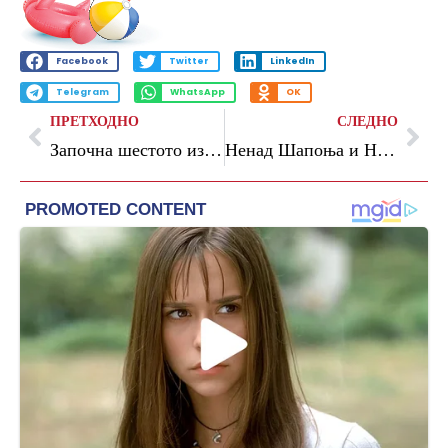
Facebook
Twitter
LinkedIn
Telegram
WhatsApp
OK
ПРЕТХОДНО
СЛЕДНО
Започна шестото издание на Скопскиот поетски фестивал
Ненад Шапоња и Никола Јованоски први добитници на наградата „Столб на зборот“