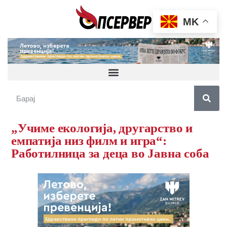
MK
„Учиме екологија, другарство и
емпатија низ филм и игра“:
Работилница за деца во Јавна соба