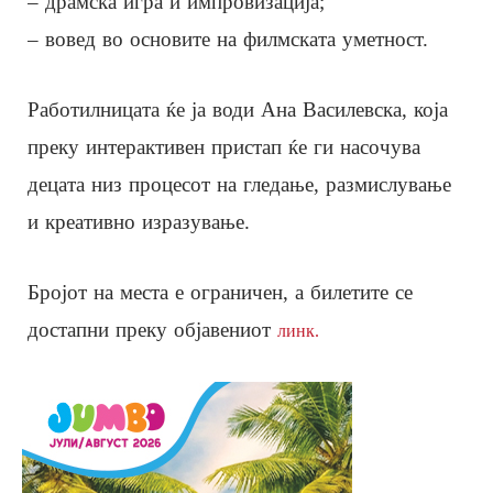
– драмска игра и импровизација;
– вовед во основите на филмската уметност.
Работилницата ќе ја води Ана Василевска, која
преку интерактивен пристап ќе ги насочува
децата низ процесот на гледање, размислување
и креативно изразување.
Бројот на места е ограничен, а билетите се
достапни преку објавениот
линк.