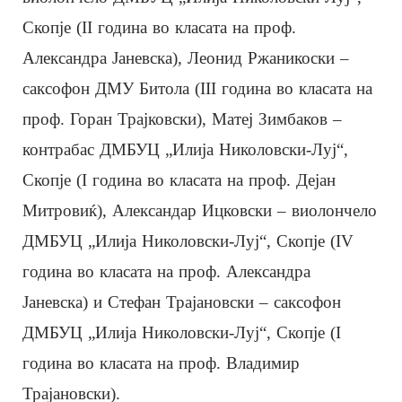
Скопје (II година во класата на проф.
Александра Јаневска), Леонид Ржаникоски –
саксофон ДМУ Битола (III година во класата на
проф. Горан Трајковски), Матеј Зимбаков –
контрабас ДМБУЦ „Илија Николовски-Луј“,
Скопје (I година во класата на проф. Дејан
Митровиќ), Александар Ицковски – виолончело
ДМБУЦ „Илија Николовски-Луј“, Скопје (IV
година во класата на проф. Александра
Јаневска) и Стефан Трајановски – саксофон
ДМБУЦ „Илија Николовски-Луј“, Скопје (I
година во класата на проф. Владимир
Трајановски).