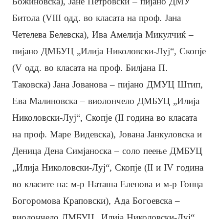
Божиновска), Јане Петровски – пијано ДМУ
Битола (VIII одд. во класата на проф. Јана
Четелева Белевска), Ива Амелија Микулчиќ –
пијано ДМБУЦ „Илија Николовски-Луј“, Скопје
(V одд. во класата на проф. Билјана П.
Таковска) Јана Јованова – пијано ДМУЦ Штип,
Ева Малиновска – виолончело ДМБУЦ „Илија
Николовски-Луј“, Скопје (II година во класата
на проф. Маре Видевска), Јована Јанкуловска и
Деница Дена Симјаноска – соло пеење ДМБУЦ
„Илија Николовски-Луј“, Скопје (II и IV година
во класите на: м-р Наташа Еленова и м-р Гонца
Богоромова Краповски), Ада Богоевска –
виолончело ДМБУЦ „Илија Николовски-Луј“,