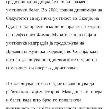
градот во кој подоцна ќе остави значаен
уметнички белег. Во 2001 година дипломира на
Факултетот за музичка уметност во Скопје, на
Одделот за оркестарско диригирање, во класата
на професорот Фимчо Муратовски, а својата
уметничка надградба ја продолжува на
Државната музичка академија во Софија, каде
што ги завршува постдипломските студии по
симфониско и оперско диригирање.
По завршувањето на студиите започнува да
работи како хор-мајстор во Македонската опера
и балет, каде што брзо го привлекува
вниманието со својата музикалност, дисциплина