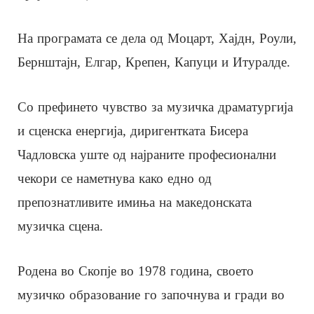
На програмата се дела од Моцарт, Хајдн, Роули,
Бернштајн, Елгар, Крепен, Капуци и Итуралде.
Со префинето чувство за музичка драматургија
и сценска енергија, диригентката Бисера
Чадловска уште од најраните професионални
чекори се наметнува како едно од
препознатливите имиња на македонската
музичка сцена.
Родена во Скопје во 1978 година, своето
музичко образование го започнува и гради во