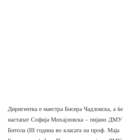
Диригентка е маестра Бисера Чадловска, а ќе
настапат Софија Михајловска – пијано ДМУ
Битола (III година во класата на проф. Маја