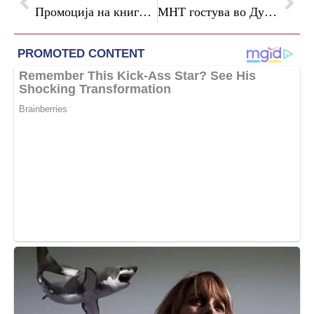
Промоција на книгата „Од Црвенкапа до Џинџуџе“ од Весна Мојсова – Чепишевска во КИЦ Скопје
МНТ гостува во Дубровник со култната претстава „12“