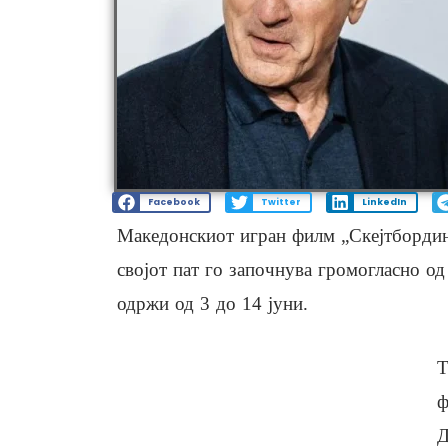
Facebook
Twitter
LinkedIn
Македонскиот игран филм „Скејтбординг
својот пат го започнува громогласно од 
одржи од 3 до 14 јуни.
T
ф
Д