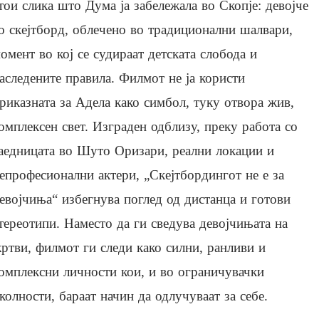
тои слика што Дума ја забележала во Скопје: девојче
о скејтборд, облечено во традиционални шалвари,
омент во кој се судираат детската слобода и
аследените правила. Филмот не ја користи
риказната за Адела како симбол, туку отвора жив,
омплексен свет. Изграден одблизу, преку работа со
аедницата во Шуто Оризари, реални локации и
епрофесионални актери, „Скејтбордингот не е за
евојчиња“ избегнува поглед од дистанца и готови
тереотипи. Наместо да ги сведува девојчињата на
ртви, филмот ги следи како силни, ранливи и
омплексни личности кои, и во ограничувачки
колности, бараат начин да одлучуваат за себе.