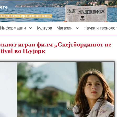
Информации
Култура
Магазин
Наука и технолог
скиот игран филм „Скејтбордингот не
stival во Њујорк