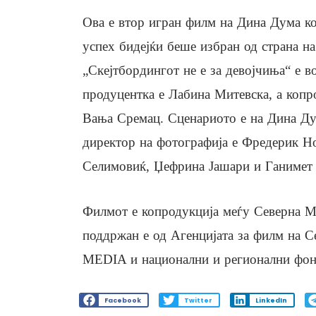
Ова е втор игран филм на Дина Дума ко
успех бидејќи беше избран од страна н
„Скејтбордингот не е за девојчиња“ е в
продуцентка е Лабина Митевска, а копр
Вања Сремац. Сценариото е на Дина Ду
директор на фотографија е Фредерик Но
Селимовиќ, Џефрина Јашари и Ганимет
Филмот е копродукција меѓу Северна Мак
поддржан е од Агенцијата за филм на С
MEDIA и национални и регионални фонд
Facebook
Twitter
LinkedIn