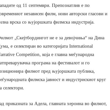
ападите од 11 септември. Препознатлив е по
овремениот независен филм, нови авторски гласови и
илна врска со њујоршката филмска индустрија.
илмот „Скејтбордингот не е за девојчиња“ на Дина
ума, е селектиран во категоријата International
arrative Competition, која е главна меѓународна
атпреварувачка програма на фестивалот и го
озиционира филмот пред њујоршката публика,
еѓународната филмска јавност и индустрискиот круг
а селектори.
ад приказната за Адела, главната хероина во филмот,