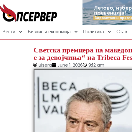
Вести
Бизнис и економија
Политика
Став
Светска премиера на македон
е за девојчиња“ на Tribeca Fe
Bisera
June 1, 2026
9:12 am