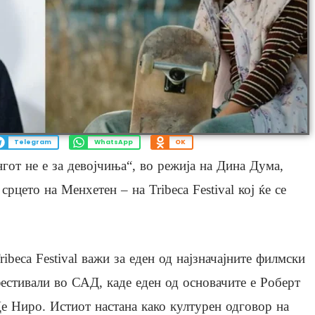
Telegram
WhatsApp
OK
от не е за девојчиња“, во режија на Дина Дума,
срцето на Менхетен – на Tribeca Festival кој ќе се
ribeca Festival важи за еден од најзначајните филмски
естивали во САД, каде еден од основачите е Роберт
е Ниро. Истиот настана како културен одговор на