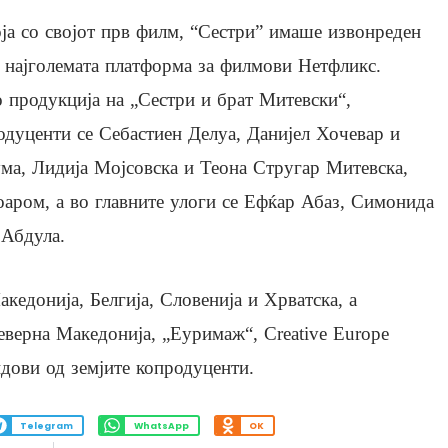
ја со својот прв филм, “Сестри” имаше извонреден
а најголемата платформа за филмови Нетфликс.
о продукција на „Сестри и брат Митевски“,
одуценти се Себастиен Делуа, Данијел Хочевар и
ма, Лидија Мојсовска и Теона Стругар Митевска,
аром, а во главните улоги се Ефќар Абаз, Симонида
 Абдула.
едонија, Белгија, Словенија и Хрватска, а
еверна Македонија, „Еуримаж“, Creative Europe
ови од земјите копродуценти.
Telegram
WhatsApp
OK