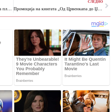
СЛЕДНО
Трето издание на студентската филмска платформа ХАЈ-ФАЈ
Промоција на книгата „Од Црвенкапа до Џинџуџе“ од Весна Мојсова – Чепишевска во КИЦ Скопје