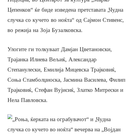
Цепенков“ ќе биде изведена претставата „Чудна
случка со кучето во ноќта“ од Сајмон Стивенс,
во режија на Зоја Бузалковска.
Улогите ги толкуваат Дамјан Цветановски,
Трајанка Илиева Вељиќ, Александар
Степанулески, Емилија Мицевска Трајковиќ,
Соња Стамболџиоска, Јасмина Василева, Филип
Трајковиќ, Стефан Вујисиќ, Златко Митрески и
Нела Павловска.