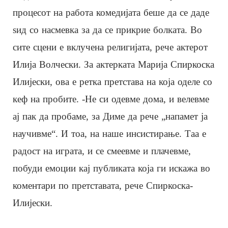
процесот на работа комедијата беше да се даде
ѕид со насмевка за да се прикрие болката. Во
сите сцени е вклучена религијата, рече актерот
Илија Волчески. За актерката Марија Спиркоска
Илијески, ова е ретка претстава на која оделе со
кеф на пробите. -Не си одевме дома, и велевме
ај пак да пробаме, за Диме да рече „напамет ја
научивме“. И тоа, на наше инсистирање. Таа е
радост на играта, и се смеевме и плачевме,
побуди емоции кај публиката која ги искажа во
коментари по претставата, рече Спиркоска-
Илијески.