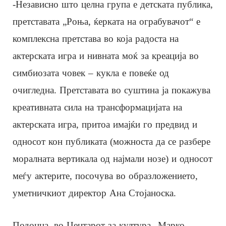
-Независно што целна група е детската публика,
претставата „Роња, ќерката на ограбувачот“ е
комплексна претстава во која радоста на
актерската игра и нивната моќ за креација во
симбиозата човек – кукла е повеќе од
очигледна. Претставата во суштина ја покажува
креативната сила на трансформацијата на
актерската игра, притоа имајќи го предвид и
односот кон публиката (можноста да се разбере
моралната вертикала од најмали нозе) и односот
меѓу актерите, посочува во образложението,
уметничкиот директор Ана Стојаноска.
Подоцна, во Центарот за култура „Марко