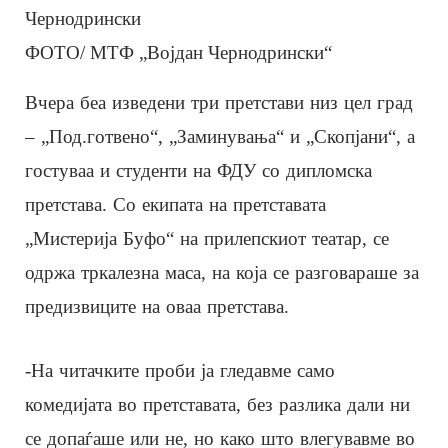
ФОТО/ МТФ „Војдан Чернодрински“
Вчера беа изведени три претстави низ цел град
– „Под.готвено“, „Заминувања“ и „Скопјани“, а
гостуваа и студенти на ФДУ со дипломска
претстава. Со екипата на претставата
„Мистерија Буфо“ на прилепскиот театар, се
одржа тркалезна маса, на која се разговараше за
предизвиците на оваа претстава.
-На читачките проби ја гледавме само
комедијата во претставата, без разлика дали ни
се допаѓаше или не, но како што влегувавме во