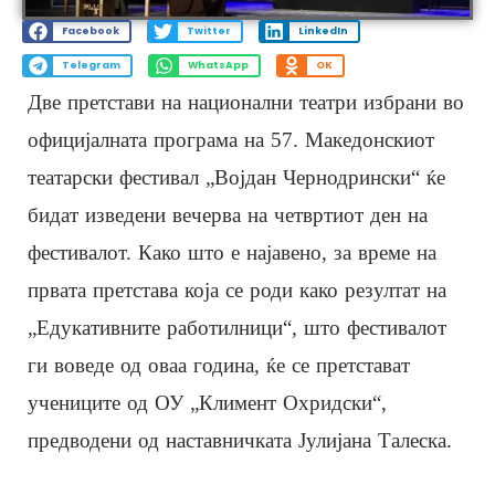
Facebook
Twitter
LinkedIn
Telegram
WhatsApp
OK
Две претстави на национални театри избрани во
официјалната програма на 57. Македонскиот
театарски фестивал „Војдан Чернодрински“ ќе
бидат изведени вечерва на четвртиот ден на
фестивалот. Како што е најавено, за време на
првата претстава која се роди како резултат на
„Едукативните работилници“, што фестивалот
ги воведе од оваа година, ќе се претстават
учениците од ОУ „Климент Охридски“,
предводени од наставничката Јулијана Талеска.