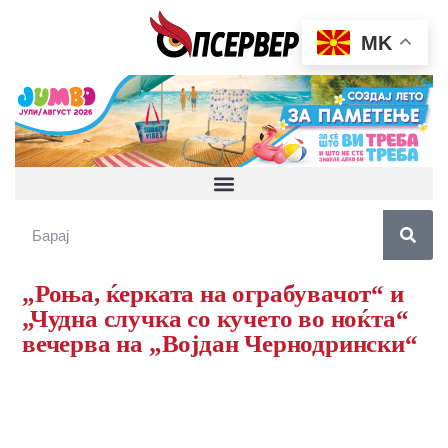
MK
„Роња, ќерката на ограбувачот“ и
„Чудна случка со кучето во ноќта“
вечерва на „Војдан Чернодрински“