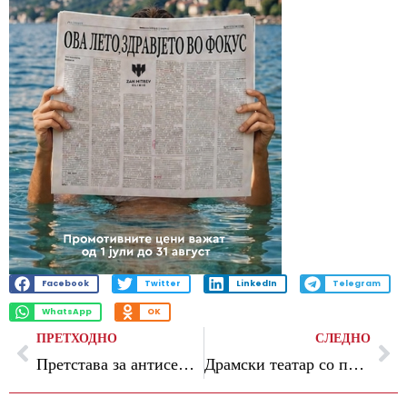
Facebook
Twitter
LinkedIn
Telegram
WhatsApp
OK
ПРЕТХОДНО
СЛЕДНО
Претстава за антисемитизмот триумфираше на „Тони“ наградите
Драмски театар со претставата „Чудна случка со кучето во ноќта“ вечерва на програмата на фестивалот Војдан Чернодрински