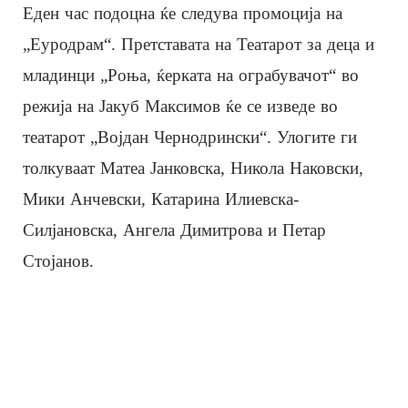
Еден час подоцна ќе следува промоција на
„Еуродрам“. Претставата на Театарот за деца и
младинци „Роња, ќерката на ограбувачот“ во
режија на Јакуб Максимов ќе се изведе во
театарот „Војдан Чернодрински“. Улогите ги
толкуваат Матеа Јанковска, Никола Наковски,
Мики Анчевски, Катарина Илиевска-
Силјановска, Ангела Димитрова и Петар
Стојанов.