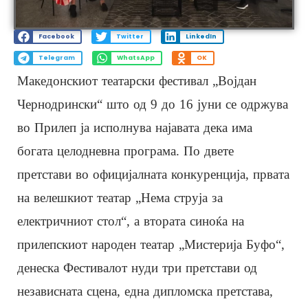
Facebook
Twitter
LinkedIn
Telegram
WhatsApp
OK
Македонскиот театарски фестивал „Војдан
Чернодрински“ што од 9 до 16 јуни се одржува
во Прилеп ја исполнува најавата дека има
богата целодневна програма. По двете
претстави во официјалната конкуренција, првата
на велешкиот театар „Нема струја за
електричниот стол“, а втората синоќа на
прилепскиот народен театар „Мистерија Буфо“,
денеска Фестивалот нуди три претстави од
независната сцена, една дипломска претстава,