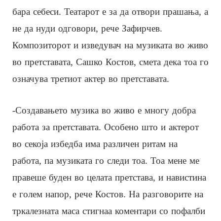
бара себеси. Театарот е за да отвори прашања, а
не да нуди одговори, рече Зафирчев.
Композиторот и изведувач на музиката во живо
во претставата, Сашко Костов, смета дека тоа го
означува третиот актер во претставата.
-Создавањето музика во живо е многу добра
работа за претставата. Особено што и актерот
во секоја избедба има различен ритам на
работа, па музиката го следи тоа. Тоа мене ме
правеше буден во целата претстава, и навистина
е голем напор, рече Костов. На разговорите на
тркалезната маса стигнаа коментари со пофалби