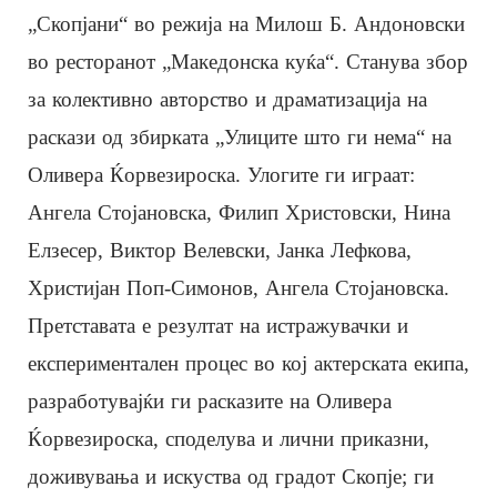
„Скопјани“ во режија на Милош Б. Андоновски
во ресторанот „Македонска куќа“. Станува збор
за колективно авторство и драматизација на
раскази од збирката „Улиците што ги нема“ на
Оливера Ќорвезироска. Улогите ги играат:
Ангела Стојановска, Филип Христовски, Нина
Елзесер, Виктор Велевски, Јанка Лефкова,
Христијан Поп-Симонов, Ангела Стојановска.
Претставата е резултат на истражувачки и
експериментален процес во кој актерската екипа,
разработувајќи ги расказите на Оливера
Ќорвезироска, споделува и лични приказни,
доживувања и искуства од градот Скопје; ги