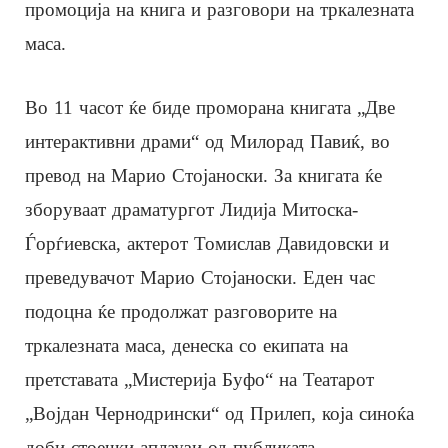
промоција на книга и разговори на тркалезната
маса.
Во 11 часот ќе биде проморана книгата „Две
интерактивни драми“ од Милорад Павиќ, во
превод на Марио Стојаноски. За книгата ќе
зборуваат драматургот Лидија Митоска-
Ѓорѓиевска, актерот Томислав Давидовски и
преведувачот Марио Стојаноски. Еден час
подоцна ќе продолжат разговорите на
тркалезната маса, денеска со екипата на
претставата „Мистерија Буфо“ на Театарот
„Војдан Чернодрински“ од Прилеп, која синоќа
доби стоечки аплаузи од публиката.