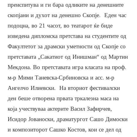
преиспитува и ги бара одликите на денешните
скопјани и духот на денешно Скопје. Еден час
подоцна, во 21 часот, во театарот ќе биде
изведена дипломска претстава на студентите од
Факултетот за драмски уметности од Скопје со
претставата „Сакатиот од Инишман“ од Мартин
Мекдона. Во претставата игра класата на проф.
м-р Мими Таневска-Србиновска и асс. м-р
Ангелчо Илиевски. На вториот фестивалски
ден беше отворена првата тркалезна маса на
која учествуваа актерите Васил Зафирчев,
Исидор Јованоски, драматургот Сашо Димоски
и композиторот Сашко Костов, кои се дел од