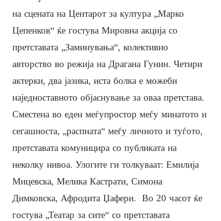
на сцената на Центарот за култура „Марко
Цепенков“ ќе гостува Мировна акција со
претставата „Заминувања“, колективно
авторство во режија на Драгана Гунин. Четири
актерки, два јазика, иста болка е можеби
наједноставното објаснување за оваа претстава.
Сместена во еден меѓупростор меѓу минатото и
сегашноста, „распната“ меѓу личното и туѓото,
претставата комуницира со публиката на
неколку нивоа. Улогите ги толкуваат: Емилија
Мицевска, Мелика Кастрати, Симона
Димковска, Афродита Џафери. Во 20 часот ќе
гостува „Театар за сите“ со претставата