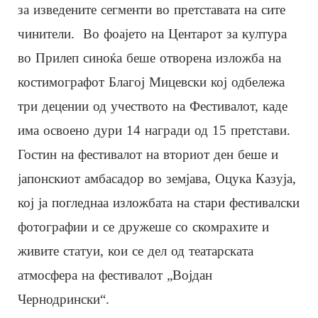
за изведените сегменти во претставата на сите
чинители. Во фоајето на Центарот за култура
во Прилеп синоќа беше отворена изложба на
костимографот Благој Мицевски кој одбележа
три децении од учеството на Фестивалот, каде
има освоено дури 14 награди од 15 претстави.
Гостин на фестивалот на вториот ден беше и
јапонскиот амбасадор во земјава, Оцука Казуја,
кој ја погледнаа изложбата на стари фестивалски
фотографии и се дружеше со скомрахите и
живите статуи, кои се дел од театарската
атмосфера на фестивалот „Војдан
Чернодрински“.