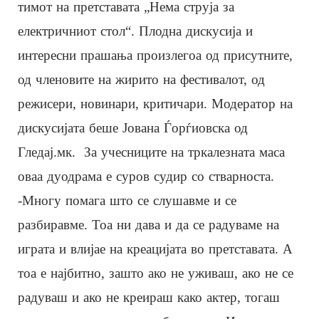
тимот на претставата „Нема струја за
електричниот стол“. Плодна дискусија и
интересни прашања произлегоа од присутните,
од членовите на жирито на фестивалот, од
режисери, новинари, критичари. Модератор на
дискусијата беше Јована Ѓорѓиовска од
Гледај.мк. За учесниците на тркалезната маса
оваа дуодрама е суров судир со стварноста.
-Многу помага што се слушавме и се
разбиравме. Тоа ни дава и да се радуваме на
играта и влијае на креацијата во претставата. А
тоа е најбитно, зашто ако не уживаш, ако не се
радуваш и ако не креираш како актер, тогаш