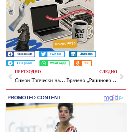
Facebook
Twitter
LinkedIn
Telegram
WhatsApp
OK
ПРЕТХОДНО
СЛЕДНО
Симон Трпчески настапи со Државниот филхармониски оркестар на Солун
Врачено „Рациновото признание“ на Блаже Миневски