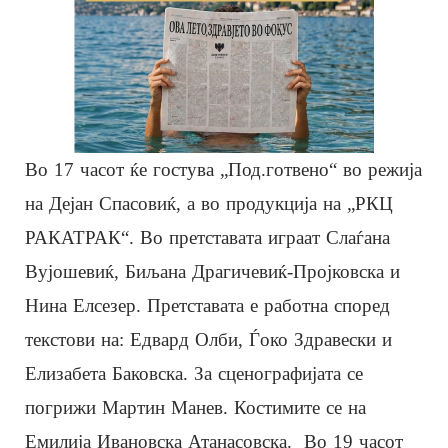
Во 17 часот ќе гостува „Под.готвено“ во режија
на Дејан Спасовиќ, а во продукција на „РКЦ
РАКАТРАК“. Во претставата играат Слаѓана
Вујошевиќ, Биљана Драгичевиќ-Пројковска и
Нина Елсезер. Претставата е работна според
текстови на: Едвард Олби, Ѓоко Здравески и
Елизабета Баковска. За сценографијата се
погрижи Мартин Манев. Костимите се на
Емилија Ивановска Атанасовска. Во 19 часот