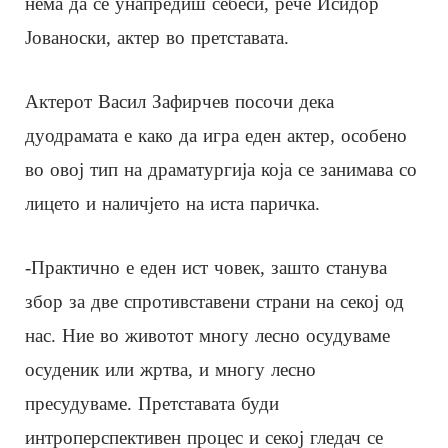
нема да се унапредиш себеси, рече Исидор
Јованоски, актер во претставата.
Актерот Васил Зафирчев посочи дека
дуодрамата е како да игра еден актер, особено
во овој тип на драматургија која се занимава со
лицето и наличјето на иста паричка.
-Практично е еден ист човек, зашто станува
збор за две спротивставени страни на секој од
нас. Ние во животот многу лесно осудуваме
осуденик или жртва, и многу лесно
пресудуваме. Претставата буди
интроперспективен процес и секој гледач се