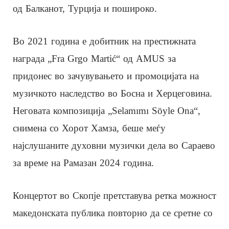
од Балканот, Турција и пошироко.
Во 2021 година е добитник на престижната
награда „Fra Grgo Martić“ од AMUS за
придонес во зачувувањето и промоцијата на
музичкото наследство во Босна и Херцеговина.
Неговата композиција „Selamımı Söyle Ona“,
снимена со Хорот Хамза, беше меѓу
најслушаните духовни музички дела во Сараево
за време на Рамазан 2024 година.
Концертот во Скопје претставува ретка можност
македонската публика повторно да се сретне со