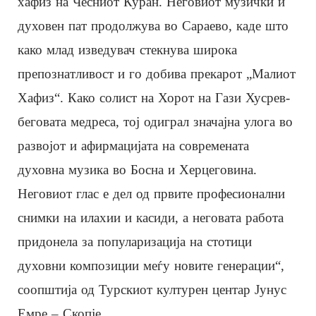
хафиз на Чесниот Куран. Неговиот музички и
духовен пат продолжува во Сараево, каде што
како млад изведувач стекнува широка
препознатливост и го добива прекарот „Малиот
Хафиз“. Како солист на Хорот на Гази Хусрев-
беговата медреса, тој одиграл значајна улога во
развојот и афирмацијата на современата
духовна музика во Босна и Херцеговина.
Неговиот глас е дел од првите професионални
снимки на илахии и касиди, а неговата работа
придонела за популаризација на стотици
духовни композиции меѓу новите генерации“,
соопштија од Турскиот културен центар Јунус
Емре – Скопје