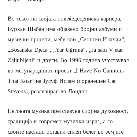
Во текот на својата повеќедецениска кариера,
Бурхан Шабан има објавено бројни албуми и
музички проекти, меѓу кои „Скопски Илахии“,
„Bosanska Djeca“, „Yar Uğruna“, „Ja sam Vjetar
Zaljubljeni“ и други. Во 1996 година учествувал
во меѓународниот проект „I Have No Cannons
That Roar“ на Јусуф Ислам (поранешен Cat
Stevens), реализиран во Лондон.
Неговата музика претставува спој на духовност,
традиција и современ музички израз, а со
своите настапи оставил силен белег во земјите