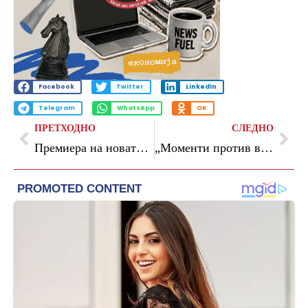
Facebook
Twitter
LinkedIn
Telegram
WhatsApp
OK
ПРЕТХОДНО
СЛЕДНО
Премиера на новата претстава „Интервју“ на сцената на Турски театар
„Моменти против времето“ – фотографска изложба на 8 фотографи од Хрватска