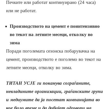
Печките или работат континуирано (24 часа)
или не работат.
Производството на цемент е поинтензивно
во текот на летните месеци, отколку во
зима
Поради поголемата сезонска побарувачка на
цемент, производството е поголемо во текот на
летните месеци, отколку во зима.
ТИТАН
УСЈЕ ги поканува сограѓаните,
невладините организации, граѓанските групи
и медиумите да ја посетат компанијата во
кое било време и да добијат одговори на