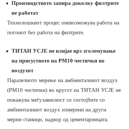
Производството запира доколку филтрите
не работат
Технолошкиот процес оневозможува работа на
погонот без работа на филтрите.
ТИТАН УСЈЕ не влијае врз зголемување
на присуството на PM10 честички во
воздухот
Паралелното мерење на амбиенталниот воздух
(PM10 честички) во кругот на ТИТАН УСЈЕ не
покажува меѓузависност со состојбите со
амбиенталниот воздух измерени на други
мерни станици, надвор од цементарницата.