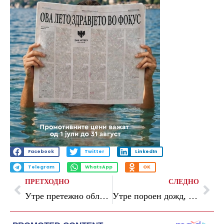
Facebook
Twitter
LinkedIn
Telegram
WhatsApp
OK
ПРЕТХОДНО
СЛЕДНО
Утре претежно облачно со врнежи од дожд, наместа во форма на невреме
Утре пороен дожд, грмежи и засилен северен ветер низ земјата