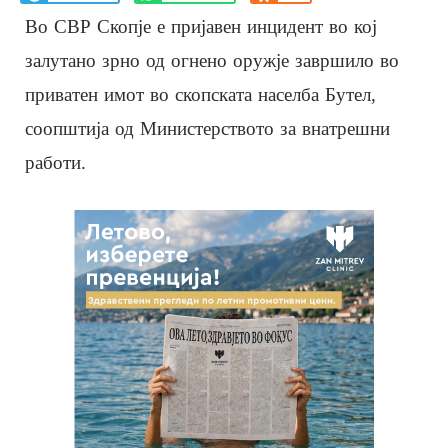
Во СВР Скопје е пријавен инцидент во кој
залутано зрно од огнено оружје завршило во
приватен имот во скопската населба Бутел,
соопштија од Министерството за внатрешни
работи.