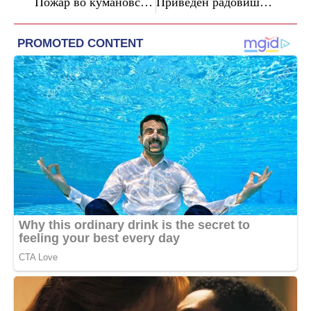
Пожар во кумановско Матејче: две лица се затруле од чад откако се запалила куќа
Приведен радовишанец во струмичко: се барал со потерница за затворска казна од 10 месеци