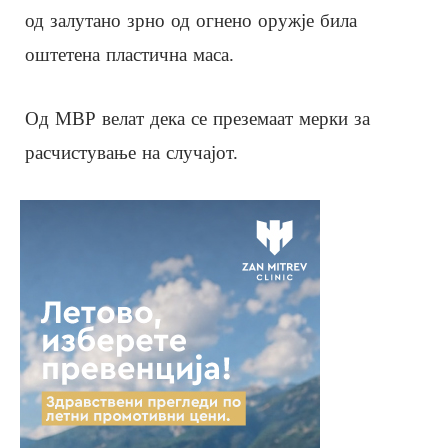
од залутано зрно од огнено оружје била
оштетена пластична маса.
Од МВР велат дека се преземаат мерки за
расчистување на случајот.