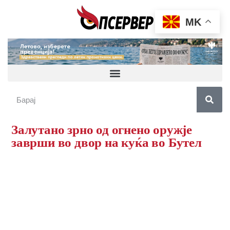
MK
Залутано зрно од огнено оружје
заврши во двор на куќа во Бутел