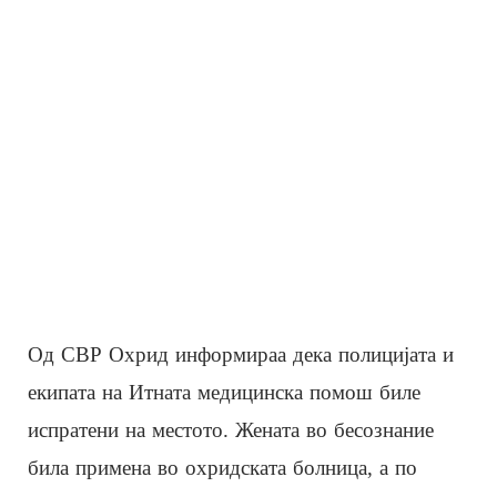
Од СВР Охрид информираа дека полицијата и
екипата на Итната медицинска помош биле
испратени на местото. Жената во бесознание
била примена во охридската болница, а по