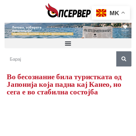
MK
Во бесознание била туристкaта од
Јапонија која падна кај Канео, но
сега е во стабилна состојба