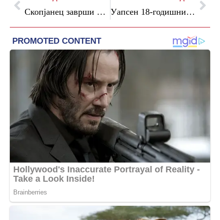
Скопјанец заврши во болница откако бил повреден со виљушкар
Уапсен 18-годишник од Струмичко: при претрес пронајдена дрога