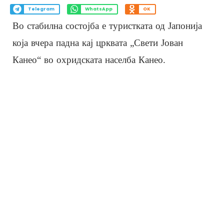
Telegram
WhatsApp
OK
Во стабилна состојба е туристката од Јапонија
која вчера падна кај црквата „Свети Јован
Канео“ во охридската населба Канео.