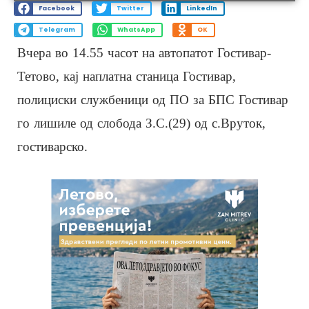
Facebook
Twitter
LinkedIn
Telegram
WhatsApp
OK
Вчера во 14.55 часот на автопатот Гостивар-
Тетово, кај наплатна станица Гостивар,
полициски службеници од ПО за БПС Гостивар
го лишиле од слобода З.С.(29) од с.Вруток,
гостиварско.