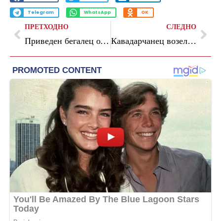
Telegram
WhatsApp
OK
ПРЕТХОДНО
СЛЕДНО
Приведен бегалец од затвор, вратен е во затворот во Идризово
Кавадарчанец возел пијан, не пропуштал пешаци, а имал и забрана за управување возило