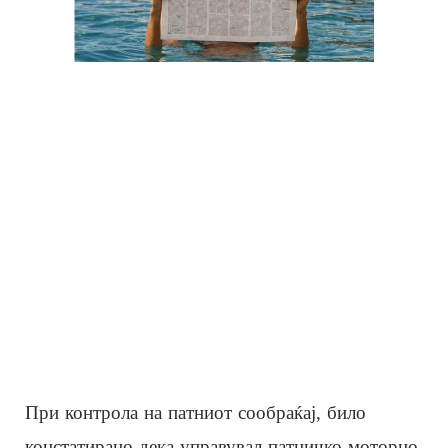
При контрола на патниот сообраќај, било
констатирано дека управувал патничко моторно