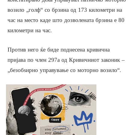
возило „голф“ со брзина од 173 километри на
час на место каде што дозволената брзина е 80
километри на час.
Против него ќе биде поднесена кривична
пријава по член 297а од Кривичниот законик –
„безобѕирно управување со моторно возило“.