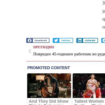
З
ј
ц
п
Facebook
Twitter
LinkedIn
ПРЕТХОДНО