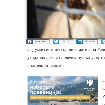
Facebook
Twitter
LinkedIn
Седумдесет и двегодишен жител на Рад
утврдила дека со ловечка пушка усмрти
внатрешни работи.
С
с
Р
о