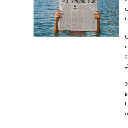
с
б
С
п
д
„
У
в
О
с