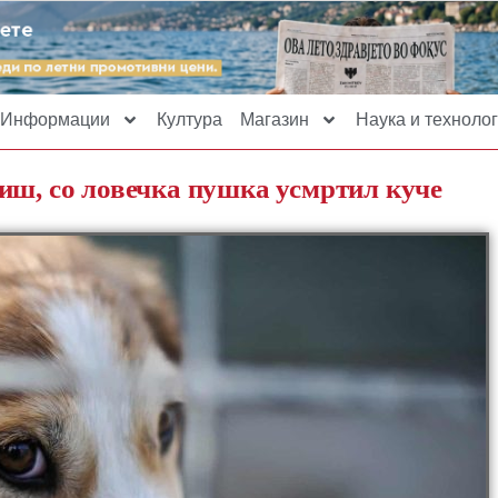
Информации
Култура
Магазин
Наука и технолог
иш, со ловечка пушка усмртил куче