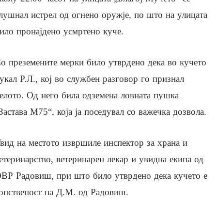
лушнал истрел од огнено оружје, по што на улицата
ило пронајдено усмртено куче.
о преземените мерки било утврдено дека во кучето
укал Р.Л., кој во службен разговор го признал
елото. Од него била одземена ловната пушка
Застава М75“, која ја поседувал со важечка дозвола.
вид на местото извршиле инспектор за храна и
етеринарство, ветеринарен лекар и увидна екипа од
ВР Радовиш, при што било утврдено дека кучето е
опственост на Д.М. од Радовиш.