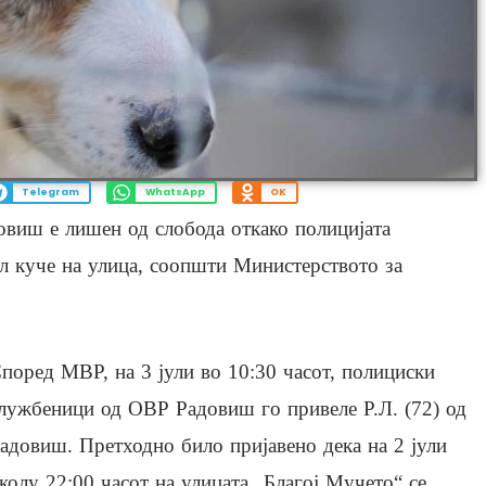
Telegram
WhatsApp
OK
овиш е лишен од слобода откако полицијата
л куче на улица, соопшти Министерството за
поред МВР, на 3 јули во 10:30 часот, полициски
лужбеници од ОВР Радовиш го привеле Р.Л. (72) од
адовиш. Претходно било пријавено дека на 2 јули
колу 22:00 часот на улицата „Благој Мучето“ се