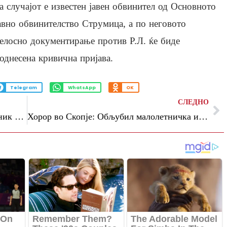
а случајот е известен јавен обвинител од Основното
авно обвинителство Струмица, а по неговото
елосно документирање против Р.Л. ќе биде
однесена кривична пријава.
Telegram
WhatsApp
OK
СЛЕДНО
Повреден 45-годишен работник во рудник во пробиштипско
Хорор во Скопје: Обљубил малолетничка и го снимал сексуалниот чин