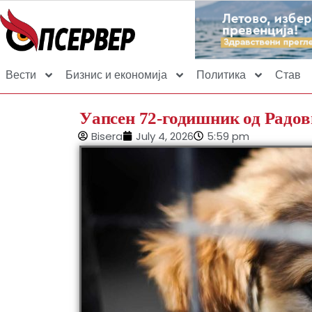
Вести
Бизнис и економија
Политика
Став
Уапсен 72-годишник од Радов
Bisera
July 4, 2026
5:59 pm