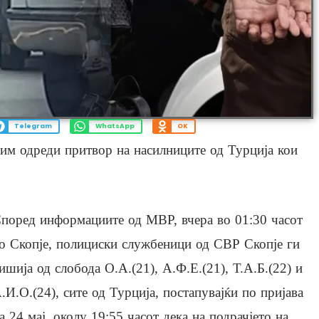
Telegram
WhatsApp
OK
 им одреди притвор на насилниците од Турција кои
поред информациите од МВР, вчера во 01:30 часот
о Скопје, полициски службеници од СВР Скопје ги
ишија од слобода О.А.(21), А.Ф.Е.(21), Т.А.Б.(22) и
.И.О.(24), сите од Турција, постапувајќи по пријава
а 24 мај, околу 19:55 часот дека на подрачјето на