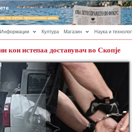
Информации
Култура
Магазин
Наука и технолог
ни кои истепаа доставувач во Скопје