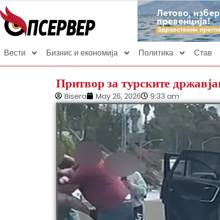
Вести
Бизнис и економија
Политика
Став
Притвор за турските државја
Bisera
May 26, 2026
9:33 am