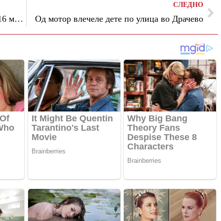
СЛЕДНО
За осум часа денеска санкционирани 116 мотоциклисти во Скопје, одземени три мотоцикли
Од мотор влечеле дете по улица во Драчево