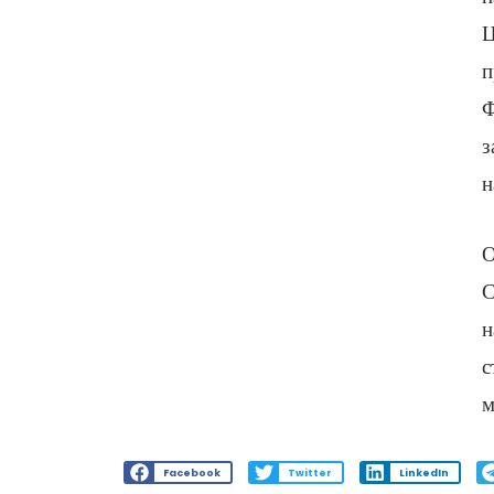
Ц
п
Ф
з
н
О
С
н
с
м
Facebook
Twitter
LinkedIn