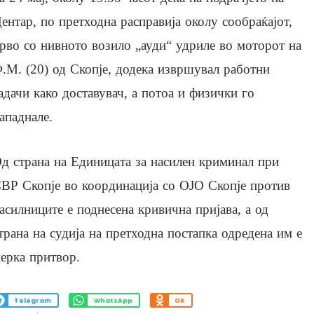
ентар, по претходна расправија околу сообраќајот,
рво со нивното возило „ауди“ удриле во моторот на
.М. (20) од Скопје, додека извршувал работни
адачи како доставувач, а потоа и физички го
ападнале.
д страна на Единицата за насилен криминал при
ВР Скопје во координација со ОЈО Скопје против
асилниците е поднесена кривична пријава, а од
трана на судија на претходна постапка одредена им е
ерка притвор.
Telegram
WhatsApp
OK