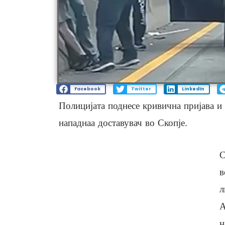
Facebook
Twitter
LinkedIn
Полицијата поднесе кривична пријава и
нападнаа доставувач во Скопје.
С
в
л
А
н