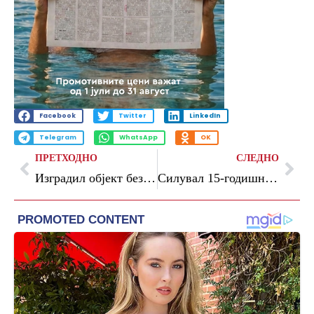
Facebook
Twitter
LinkedIn
Telegram
WhatsApp
OK
ПРЕТХОДНО
СЛЕДНО
Изградил објект без решение за градба на државно земјиште од скоро 4 милиони денари
Силувал 15-годишна малолетничка: го искористил моментот кога немало никој во комбето со кое вршел превоз на патници