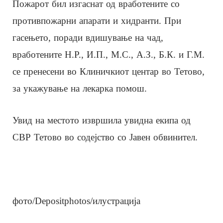
Пожарот бил изгаснат од вработените со
противпожарни апарати и хидранти. При
гасењето, поради вдишување на чад,
вработените Н.Р., И.П., М.С., А.З., Б.К. и Г.М.
се пренесени во Клиничкиот центар во Тетово,
за укажување на лекарка помош.
Увид на местото извршила увидна екипа од
СВР Тетово во содејство со Јавен обвинител.
фото/Depositphotos/илустрација