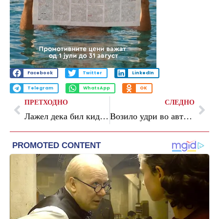
Facebook
Twitter
LinkedIn
Telegram
WhatsApp
OK
ПРЕТХОДНО
СЛЕДНО
Лажел дека бил киднапиран и ограбен: кривична за тетовец
Возило удри во автобус, тешко повредена патничка