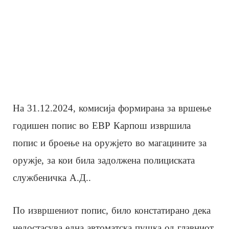
На 31.12.2024, комисија формирана за вршење
годишен попис во ЕВР Карпош извршила
попис и броење на оружјето во магацините за
оружје, за кои била задолжена полициската
службеничка А.Д..
По извршениот попис, било констатирано дека
недостасува една автоматска пушка од главниот