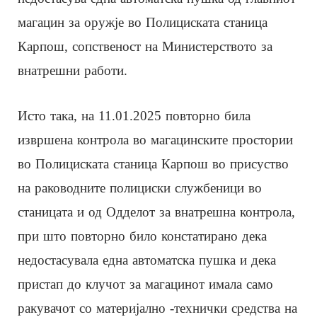
магацин за оружје во Полициската станица
Карпош, сопственост на Министерството за
внатрешни работи.
Исто така, на 11.01.2025 повторно била
извршена контрола во магацинските простории
во Полициската станица Карпош во присуство
на раководните полициски службеници во
станицата и од Одделот за внатрешна контрола,
при што повторно било констатирано дека
недостасувала една автоматска пушка и дека
пристап до клучот за магацинот имала само
ракувачот со материјално -технички средства на