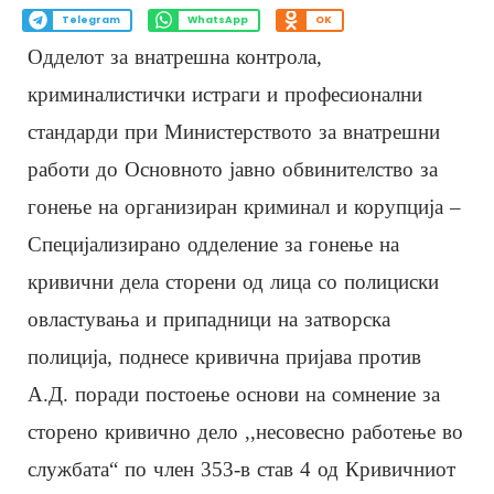
Telegram
WhatsApp
OK
Одделот за внатрешна контрола,
криминалистички истраги и професионални
стандарди при Министерството за внатрешни
работи до Основното јавно обвинителство за
гонење на организиран криминал и корупција –
Специјализирано одделение за гонење на
кривични дела сторени од лица со полициски
овластувања и припадници на затворска
полиција, поднесе кривична пријава против
А.Д. поради постоење основи на сомнение за
сторено кривично дело ,,несовесно работење во
службата“ по член 353-в став 4 од Кривичниот