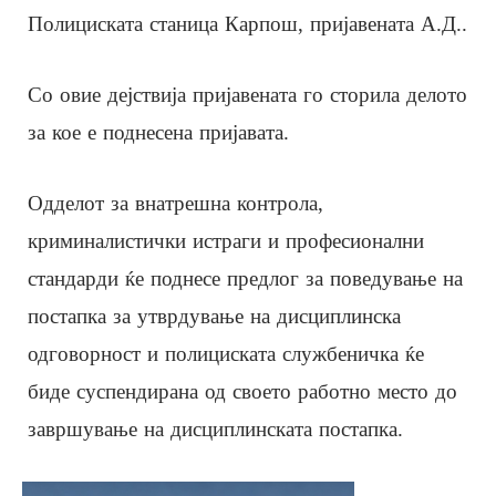
Полициската станица Карпош, пријавената А.Д..
Со овие дејствија пријавената го сторила делото
за кое е поднесена пријавата.
Одделот за внатрешна контрола,
криминалистички истраги и професионални
стандарди ќе поднесе предлог за поведување на
постапка за утврдување на дисциплинска
одговорност и полициската службеничка ќе
биде суспендирана од своето работно место до
завршување на дисциплинската постапка.