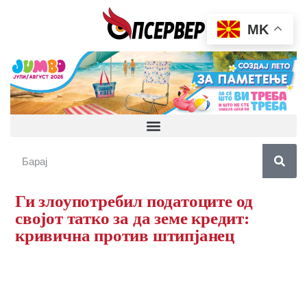
MK
Ги злоупотребил податоците од
својот татко за да земе кредит:
кривична против штипјанец