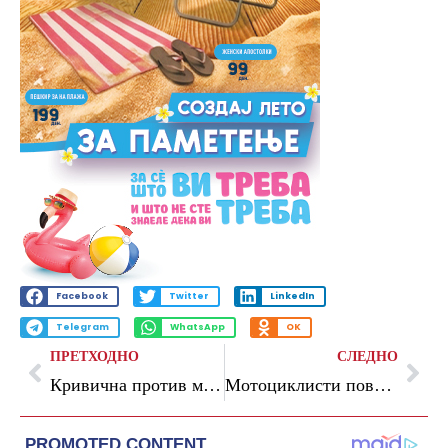
Facebook
Twitter
LinkedIn
Telegram
WhatsApp
OK
ПРЕТХОДНО
СЛЕДНО
Кривична против маж од Неготино: во неговото возило полицијата пронајде 50 парчиња незаконски уловена риба
Мотоциклисти повредени во две одделни сообраќајни несреќи