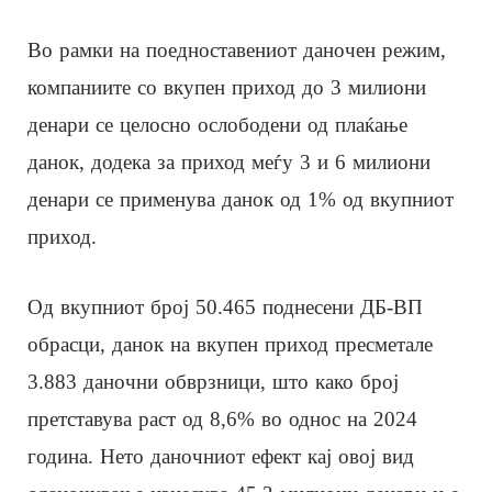
Во рамки на поедноставениот даночен режим,
компаниите со вкупен приход до 3 милиони
денари се целосно ослободени од плаќање
данок, додека за приход меѓу 3 и 6 милиони
денари се применува данок од 1% од вкупниот
приход.
Од вкупниот број 50.465 поднесени ДБ-ВП
обрасци, данок на вкупен приход пресметале
3.883 даночни обврзници, што како број
претставува раст од 8,6% во однос на 2024
година. Нето даночниот ефект кај овој вид