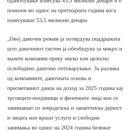
оданочување изнесува 45,3 милиони денари и е
понизок во однос на претходната година кога
изнесуваше 53,5 милиони денари.
„Овој даночен режим ја потврдува поддршката
што даночниот систем ја обезбедува за микро и
малите компании преку ниско или целосно
ослободено даночно оптоварување. За разлика
од компаниите, даночната основа и
пресметаниот данок на доход за 2025 година кај
трговците-поединици и физичките лица кои се
занимаваат со земјоделска и занаетчиска дејност
и лицата кои вршат услуги и слободни
занимања во однос на 2024 година бележат