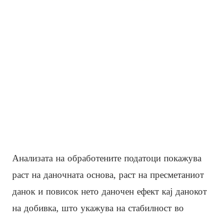
Анализата на обработените податоци покажува
раст на даночната основа, раст на пресметаниот
данок и повисок нето даночен ефект кај данокот
на добивка, што укажува на стабилност во