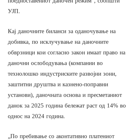
поедноставениот даночен режим“, соопшти
УЈП.
Кај даночните биланси за оданочување на
добивка, по исклучување на даночните
обврзници кои согласно закон имаат право на
даночни ослободувања (компании во
технолошко индустриските развојни зони,
заштитни друштва и казнено-поправни
установи), даночната основа и пресметаниот
данок за 2025 година бележат раст од 14% во
однос на 2024 година.
„По пребивање со аконтативно платениот