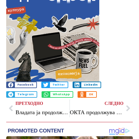
Facebook
Twitter
LinkedIn
Telegram
WhatsApp
OK
ПРЕТХОДНО
СЛЕДНО
Владата ја продолжи мерката за намалување на акцизите на нафтените деривати до 15 јуни
ОКТА продолжува со мерките за поддршка на домашниот пазар: Компанијата воведува попуст од 2 денари за бензините