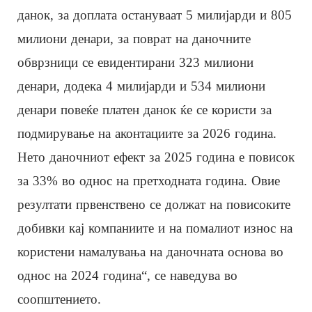
данок, за доплата остануваат 5 милијарди и 805
милиони денари, за поврат на даночните
обврзници се евидентирани 323 милиони
денари, додека 4 милијарди и 534 милиони
денари повеќе платен данок ќе се користи за
подмирување на аконтациите за 2026 година.
Нето даночниот ефект за 2025 година е повисок
за 33% во однос на претходната година. Овие
резултати првенствено се должат на повисоките
добивки кај компаниите и на помалиот износ на
користени намалувања на даночната основа во
однос на 2024 година“, се наведува во
соопштението.