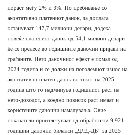
пораст меѓу 2% и 3%. По пребивање со
аконтативно платениот данок, за доплата
остануваат 147,7 милиони денари, додека
повеќе платениот данок од 54,1 милион денари
ќе се пренесе во годишните даночни пријави на
граѓаните. Нето даночниот ефект е помал од
2024 година и се должи на поголемиот износ на
аконтативно платен данок во текот на 2025
година што го надминува годишниот раст на
нето-доходот, а воедно повисок раст имаат и
користените даночни намалувања. Овие
показатели произлегуваат од обработени 9.921
годишни даночни биланси „ДЛД-ДБ” за 2025