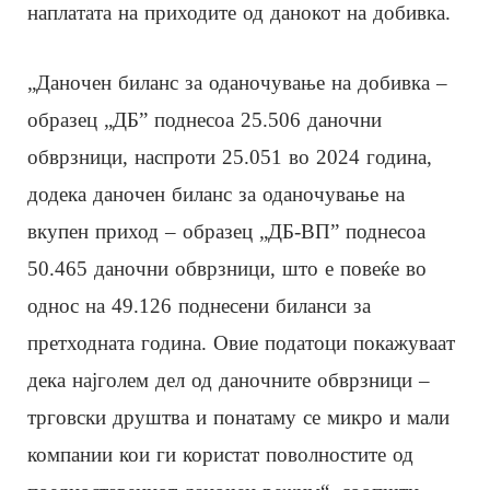
наплатата на приходите од данокот на добивка.
„Даночен биланс за оданочување на добивка –
образец „ДБ” поднесоа 25.506 даночни
обврзници, наспроти 25.051 во 2024 година,
додека даночен биланс за оданочување на
вкупен приход – образец „ДБ-ВП” поднесоа
50.465 даночни обврзници, што е повеќе во
однос на 49.126 поднесени биланси за
претходната година. Овие податоци покажуваат
дека најголем дел од даночните обврзници –
трговски друштва и понатаму се микро и мали
компании кои ги користат поволностите од