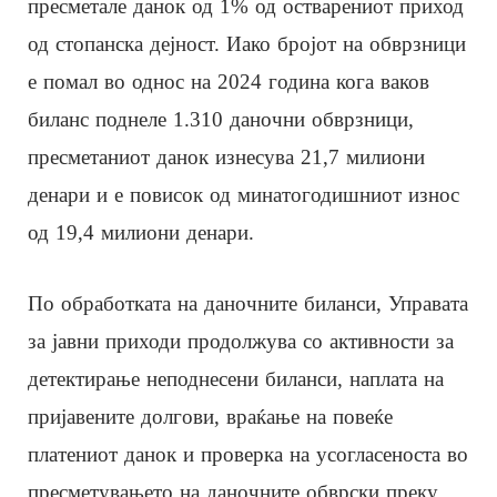
пресметале данок од 1% од остварениот приход
од стопанска дејност. Иако бројот на обврзници
е помал во однос на 2024 година кога ваков
биланс поднеле 1.310 даночни обврзници,
пресметаниот данок изнесува 21,7 милиони
денари и е повисок од минатогодишниот износ
од 19,4 милиони денари.
По обработката на даночните биланси, Управата
за јавни приходи продолжува со активности за
детектирање неподнесени биланси, наплата на
пријавените долгови, враќање на повеќе
платениот данок и проверка на усогласеноста во
пресметувањето на даночните обврски преку