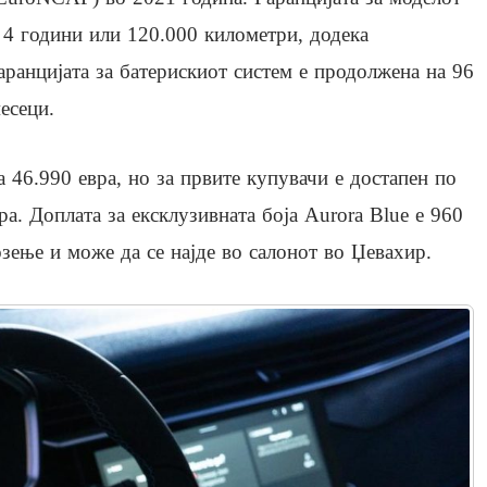
 4 години или 120.000 километри, додека
аранцијата за батерискиот систем е продолжена на 96
есеци.
 46.990 евра, но за првите купувачи е достапен по
ра. Доплата за ексклузивната боја Aurora Blue е 960
озење и може да се најде во салонот во Џевахир.