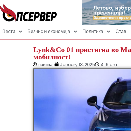
Вести
Бизнис и економија
Политика
Став
Lynk&Co 01 пристигна во Мак
мобилност!
новинар
January 13, 2025
4:16 pm