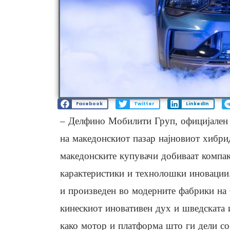
Facebook
Twitter
LinkedIn
– Делфино Мобилити Груп, официјален 
на македонскиот пазар најновиот хибр
македонските купувачи добиваат компа
карактеристики и технолошки иновации.
и произведен во модерните фабрики на
кинескиот иновативен дух и шведската 
како мотор и платформа што ги дели со