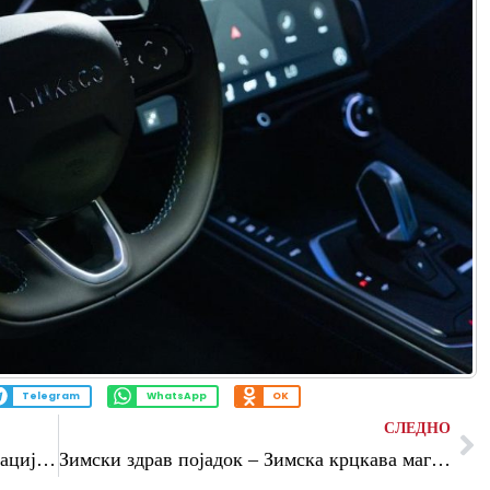
Telegram
WhatsApp
OK
СЛЕДНО
Binance извештај за 2024та: Трансформација, рекорди и над 250 милиони корисници
Зимски здрав појадок – Зимска крцкава магија со кранчи мусли