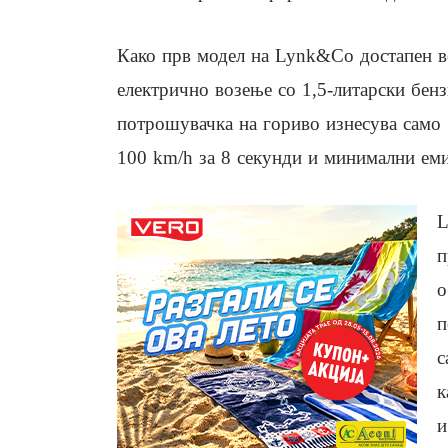
Како прв модел на Lynk&Co достапен в
електрично возење со 1,5-литарски бен
потрошувачка на гориво изнесува само 
100 km/h за 8 секунди и минимални еми
L
п
о
п
с
к
и