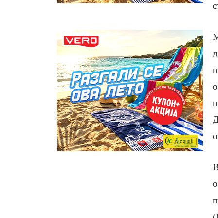
с
М
д
п
о
п
Д
о
В
о
п
(