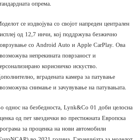
тандардната опрема.
оделот се издвојува со својот напреден централен
исплеј од 12,7 инчи, кој поддржува безжично
оврзување со Android Auto и Apple CarPlay. Ова
возможува непрекината поврзаност и
ерсонализирано корисничко искуство.
ополнително, вградената камера за патување
возможува снимање и зачувување на патувањата.
о однос на безбедноста, Lynk&Co 01 доби целосна
ценка од пет ѕвездички во престижната Европска
рограма за проценка на нови автомобили
EuroNCAP) во 2021 година. Гаранцијата за моделот