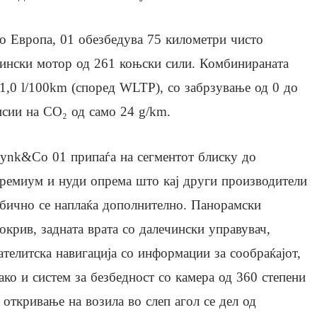
о Европа, 01 обезбедува 75 километри чисто
зински мотор од 261 коњски сили. Комбинираната
1,0 l/100km (според WLTP), со забрзување од 0 до
сии на CO₂ од само 24 g/km.
ynk&Co 01 припаѓа на сегментот блиску до
ремиум и нуди опрема што кај други производители
бично се наплаќа дополнително. Панорамски
окрив, задната врата со далечински управувач,
ателитска навигација со информации за сообраќајот,
ако и систем за безбедност со камера од 360 степени
 откривање на возила во слеп агол се дел од