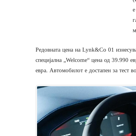
е
г
м
Редовната цена на Lynk&Co 01 изнесува
специјална „Welcome“ цена од 39.990 ев
евра. Автомобилот е достапен за тест в