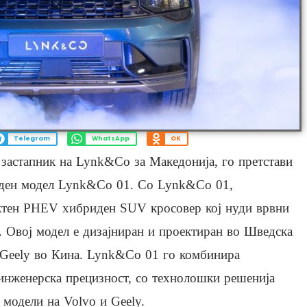
Telegram
WhatsApp
OK
застапник на Lynk&Co за Македонија, го претстави
иден модел Lynk&Co 01. Со Lynk&Co 01,
ктен PHEV хибриден SUV кросовер кој нуди врвни
 Овој модел е дизајниран и проектиран во Шведска
 Geely во Кина. Lynk&Co 01 го комбинира
инженерска прецизност, со технолошки решенија
 модели на Volvo и Geely.