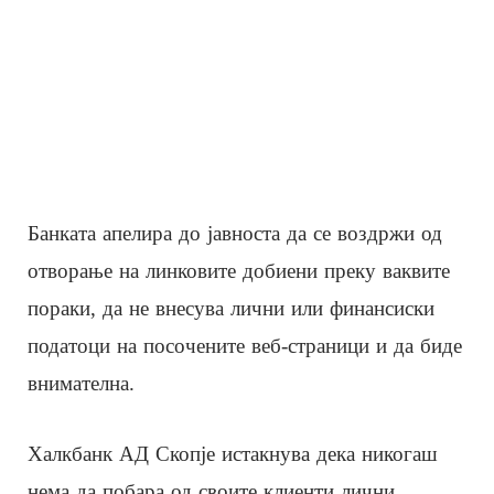
Банката апелира до јавноста да се воздржи од
отворање на линковите добиени преку ваквите
пораки, да не внесува лични или финансиски
податоци на посочените веб-страници и да биде
внимателна.
Халкбанк АД Скопје истакнува дека никогаш
нема да побара од своите клиенти лични