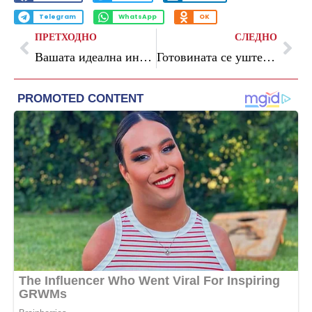
Telegram
WhatsApp
OK
ПРЕТХОДНО
СЛЕДНО
Вашата идеална инвестиција: Остануваат уште пет дена за искористување на ексклузивната зимска понуда за станови во „Grand View“
Готовината се уште доминантен метод за плаќање при онлајн нарачки