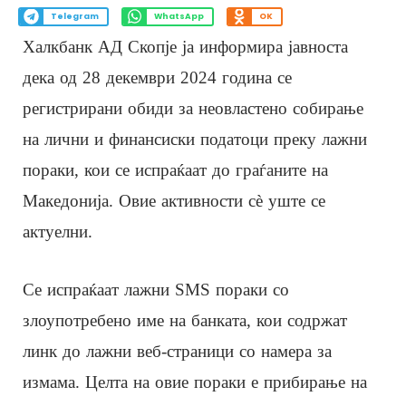
Telegram
WhatsApp
OK
Халкбанк АД Скопје ја информира јавноста
дека од 28 декември 2024 година се
регистрирани обиди за неовластено собирање
на лични и финансиски податоци преку лажни
пораки, кои се испраќаат до граѓаните на
Македонија. Овие активности сè уште се
актуелни.
Се испраќаат лажни SMS пораки со
злоупотребено име на банката, кои содржат
линк до лажни веб-страници со намера за
измама. Целта на овие пораки е прибирање на