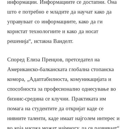
информации. Информациите се достапни. Она
што е потребно е младите да научат како да
управуваат со информациите, како да ги
користат технологиите и како да носат
решенија“, истакна Ванделт.
Според Елиза Пренџов, претседател на
Американско-балканската глобална стопанска
комора, „Адаптабилноста, комуникацијата и
способноста за професионално однесување во
бизнис-средина се клучни. Практиката им
помага на студентите да откријат каде се
нивните таленти, каде имаат најголем интерес и
во која насока можат најмногу да се развиваат“.