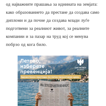
од најважните прашања за иднината на земјата:
како образованието да престане да создава само
дипломи и да почне да создава млади луѓе
подготвени за реалниот живот, за реалните
компании и за пазар на труд кој се менува
побрзо од кога било.