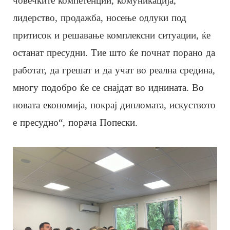
човечките компетенции, комуникација,
лидерство, продажба, носење одлуки под
притисок и решавање комплексни ситуации, ќе
останат пресудни. Тие што ќе почнат порано да
работат, да грешат и да учат во реална средина,
многу подобро ќе се снајдат во иднината. Во
новата економија, покрај дипломата, искуството
е пресудно“, порача Попески.