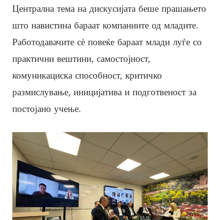
Централна тема на дискусијата беше прашањето
што навистина бараат компаниите од младите.
Работодавачите сè повеќе бараат млади луѓе со
практични вештини, самостојност,
комуникациска способност, критичко
размислување, иницијатива и подготвеност за
постојано учење.