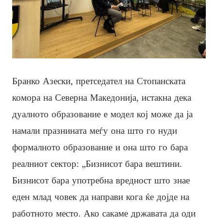
Бранко Азески, претседател на Стопанската
комора на Северна Македонија, истакна дека
дуалното образование е модел кој може да ја
намали празнината меѓу она што го нуди
формалното образование и она што го бара
реалниот сектор: „Бизнисот бара вештини.
Бизнисот бара употребна вредност што знае
еден млад човек да направи кога ќе дојде на
работното место. Ако сакаме државата да оди