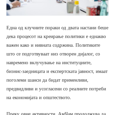
Една од клучните пораки од двата настани беше
дека процесот на креирање политики е еднакво
важен како и нивната содржина. Политиките
што се подготвуваат низ отворен дијалог, со
навремено вклучување на институциите,
бизнис-заедницата и експертската јавност, имаат
поголеми шанси да бидат применливи,
предвидливи и усогласени со реалните потреби
на економијата и општеството.
Преку овие активности, АмЧам продолжува да