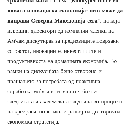
тркалезна маса
на тема „
Конкурентност во
новата иновациска економија: што може да
направи Северна Македонија сега
“, на која
извршни директори од компании членки на
АмЧам дискутираа за предизвиците поврзани
со растот, иновациите, инвестициите и
продуктивноста на домашната економија. Во
рамки на дискусијата беше отворено и
прашањето за потребата од поактивна
соработка меѓу институциите, бизнис-
заедницата и академската заедница во процесот
на креирање политики и развој на долгорочна
економска стратегија.