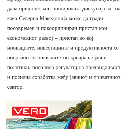
дава придонес кон пошироката дискусија за тоа
како Северна Македонија може да гради
посовремен и покоординиран пристап кон
економскиот развој – пристап во кој
иновациите, инвестициите и продуктивноста се
поврзани со поквалитетно креирање јавни
политики, поголема регулаторна предвидливост
и посилна соработка меѓу јавниот и приватниот
сектор.