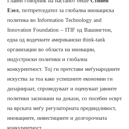
Главен говорник на настанот беше
Стивен
Езел
, потпретседател за глобална иновациска
политика во Information Technology and
Innovation Foundation – ITIF од Вашингтон,
една од водечките американски think-tank
организации во областа на иновации,
индустриски политики и глобална
конкурентност. Тој ги претстави меѓународните
искуства за тоа како успешните економии ги
дизајнираат, спроведуваат и оценуваат јавните
политики засновани на докази, со посебен осврт
на врската меѓу регулаторната предвидливост,
иновациите, инвестициите и долгорочната
конкурентност.