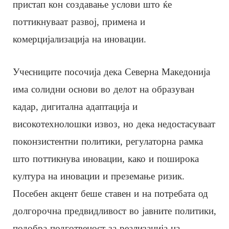
пристап кон создавање услови што ќе
поттикнуваат развој, примена и
комерцијализација на иновации.
Учесниците посочија дека Северна Македонија
има солидни основи во делот на образуван
кадар, дигитална адаптација и
високотехнолошки извоз, но дека недостасуваат
поконзистентни политики, регулаторна рамка
што поттикнува иновации, како и поширока
култура на иновации и преземање ризик.
Посебен акцент беше ставен и на потребата од
долгорочна предвидливост во јавните политики,
подобра подготвеност за реализација на