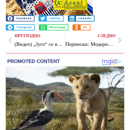
Facebook
Twitter
LinkedIn
Telegram
WhatsApp
OK
ПРЕТХОДНО
СЛЕДНО
(Видео) „Југо“ се враќа како хибрид со цена од 12.000 евра
Перински: Модерни и развиени општини значат конкурентна економија