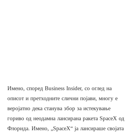
Имено, според Business Insider, со оглед на
описот и претходните слични појави, многу е
веројатно дека станува збор за истекување
гориво од неодамна лансирана ракета SpaceX од
Флорида. Имено, „SpaceX“ ја лансираше својата