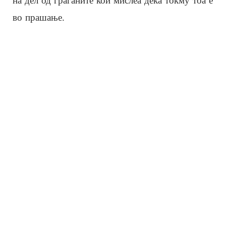
на дел од граѓаните кои мислеа дека токму тоа е
во прашање.