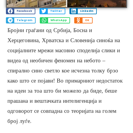
Facebook
Twitter
LinkedIn
Telegram
WhatsApp
OK
Бројни граѓани од Србија, Босна и
Херцеговина, Хрватска и Словенија синоќа на
социјалните мрежи масовно споделија слики и
видеа од необичен феномен на небото –
спирално сино светло кое исчезна толку брзо
како што се појави! Во примарниот недостаток
на идеи за тоа што би можело да биде, беше
прашана и вештачката интелигенција и
одговорот се совпадна со теоријата на голем
број луѓе.