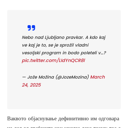
Nebo nad Ljubljano pravkar. A kdo kaj
ve kaj je to, se je sprožil vladni
vesoljski program in bodo poleteli v…?
pic.twitter.com/LIdYnQCR8l
March
— Jože Možina (@JozeMozina)
24, 2025
Ваквото објаснување дефинитивно им одговара