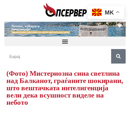
MK
(Фото) Мистериозна сина светлина
над Балканот, граѓаните шокирани,
што вештачката интелигенција
вели дека всушност виделе на
небото