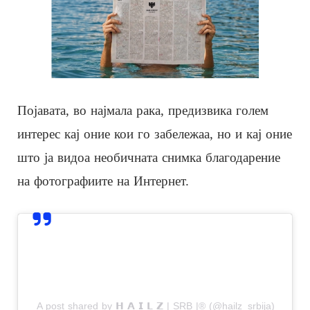
Појавата, во најмала рака, предизвика голем
интерес кај оние кои го забележаа, но и кај оние
што ја видоа необичната снимка благодарение
на фотографиите на Интернет.
View this post on Instagram
A post shared by 𝗛 𝗔 𝗜 𝗟 𝗭 | SRB |® (@hailz_srbija)