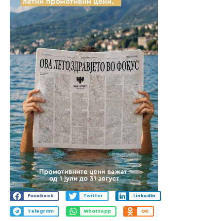
Facebook
Twitter
LinkedIn
Telegram
WhatsApp
OK