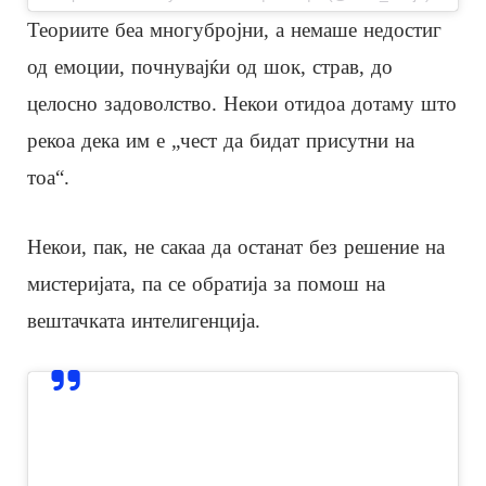
Теориите беа многубројни, а немаше недостиг
од емоции, почнувајќи од шок, страв, до
целосно задоволство. Некои отидоа дотаму што
рекоа дека им е „чест да бидат присутни на
тоа“.
Некои, пак, не сакаа да останат без решение на
мистеријата, па се обратија за помош на
вештачката интелигенција.
View this post on Instagram