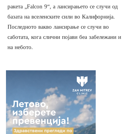
ракета „Falcon 9“, а лансирањето се случи од
базата на вселенските сили во Калифорнија.
Последното вакво лансирање се случи во
саботата, кога слични појави беа забележани и
на небото.