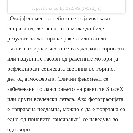
A post shared by 192.RS (@192_rs)
„Овој феномен на небото се појавува како
спирала од светлина, што може да биде
резултат на лансирање ракета или сателит.
Таквите спирали често се гледаат кога горивото
или издувните гасови од ракетните мотори ја
рефлектираат сончевата светлина во горниот
дел од атмосферата. Слични феномени се
забележани по лансирањето на ракетите SpaceX
или други вселенски летала. Ако фотографијата
е направена неодамна, можно е да е поврзана со
едно од поновите лансирања“, се наведува во
одговорот.