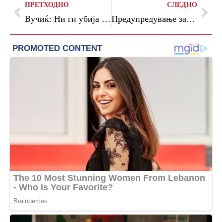
ПРЕТХОДНО
СЛЕДНО
Вучиќ: Ни ги убија децата, никогаш нема да го заборавиме, јас сум горд претседател на слободна земја
Предупредување за обилни врнежи и пораст на нивото на водата во Република Српска