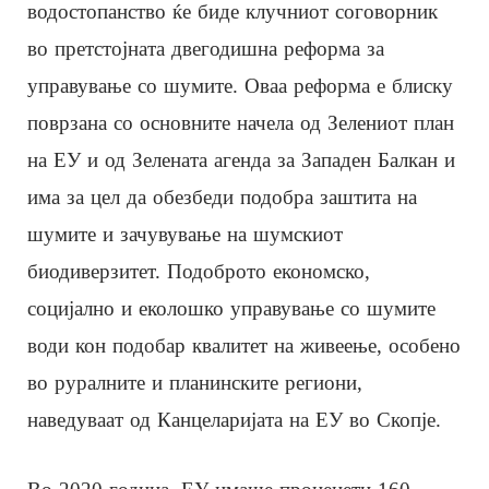
водостопанство ќе биде клучниот соговорник
во претстојната двегодишна реформа за
управување со шумите. Оваа реформа е блиску
поврзана со основните начела од Зелениот план
на ЕУ и од Зелената агенда за Западен Балкан и
има за цел да обезбеди подобра заштита на
шумите и зачувување на шумскиот
биодиверзитет. Подоброто економско,
социјално и еколошко управување со шумите
води кон подобар квалитет на живеење, особено
во руралните и планинските региони,
наведуваат од Канцеларијата на ЕУ во Скопје.