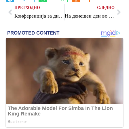
ПРЕТХОДНО
СЛЕДНО
Конференција за дигиталната трансформација на општините
На денешен ден во 1989 година, првиот Македонец, Димитар Илиевски Мурато го освои Монт Еверест