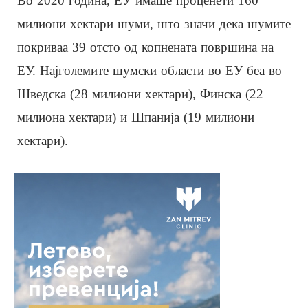
Во 2020 година, ЕУ имаше проценети 160
милиони хектари шуми, што значи дека шумите
покриваа 39 отсто од копнената површина на
ЕУ. Најголемите шумски области во ЕУ беа во
Шведска (28 милиони хектари), Финска (22
милиона хектари) и Шпанија (19 милиони
хектари).