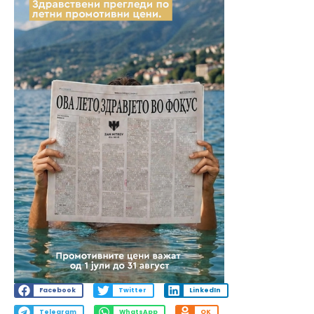
Facebook
Twitter
LinkedIn
Telegram
WhatsApp
OK