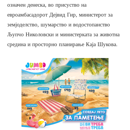
означен денеска, во присуство на
евроамбасадорот Дејвид Гир, министерот за
земјоделство, шумарство и водостопанство
Љупчо Николовски и министерката за животна
средина и просторно планирање Каја Шукова.