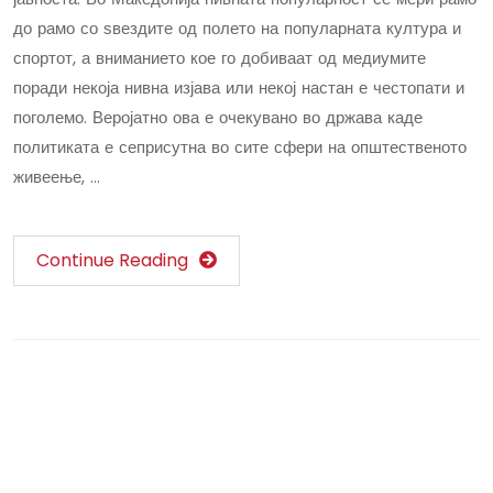
до рамо со ѕвездите од полето на популарната култура и
спортот, а вниманието кое го добиваат од медиумите
поради некоја нивна изјава или некој настан е честопати и
поголемо. Веројатно ова е очекувано во држава каде
политиката е сеприсутна во сите сфери на општественото
живеење, …
Continue Reading