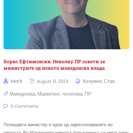
Борис Ефтимовски: Неколку ПР совети за
министрите од новата македонска влада
Mark
Колумни
Став
August 13, 2024
,
Македонија
Маркетинг
политика
ПР
,
,
,
0 Comments
Позицијата министер е една од најекспонираните во
јавноста. Во Македонија нивната популарност се мери рамо