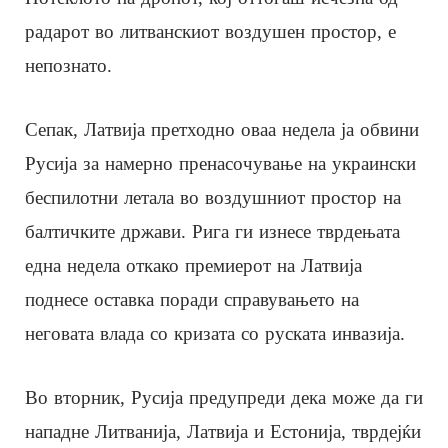
радарот во литванскиот воздушен простор, е
непознато.
Сепак, Латвија претходно оваа недела ја обвини
Русија за намерно пренасочување на украински
беспилотни летала во воздушниот простор на
балтичките држави. Рига ги изнесе тврдењата
една недела откако премиерот на Латвија
поднесе оставка поради справувањето на
неговата влада со кризата со руската инвазија.
Во вторник, Русија предупреди дека може да ги
нападне Литванија, Латвија и Естонија, тврдејќи