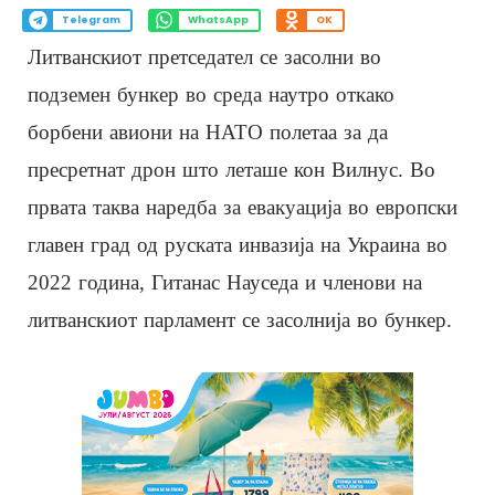
Telegram
WhatsApp
OK
Литванскиот претседател се засолни во
подземен бункер во среда наутро откако
борбени авиони на НАТО полетаа за да
пресретнат дрон што леташе кон Вилнус. Во
првата таква наредба за евакуација во европски
главен град од руската инвазија на Украина во
2022 година, Гитанас Науседа и членови на
литванскиот парламент се засолнија во бункер.