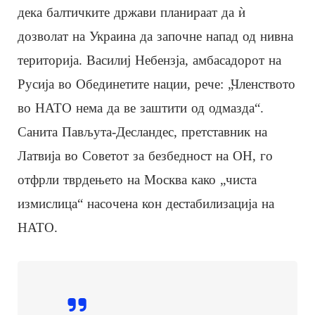
дека балтичките држави планираат да ѝ
дозволат на Украина да започне напад од нивна
територија. Василиј Небензја, амбасадорот на
Русија во Обединетите нации, рече: „Членството
во НАТО нема да ве заштити од одмазда“.
Санита Пављута-Десландес, претставник на
Латвија во Советот за безбедност на ОН, го
отфрли тврдењето на Москва како „чиста
измислица“ насочена кон дестабилизација на
НАТО.