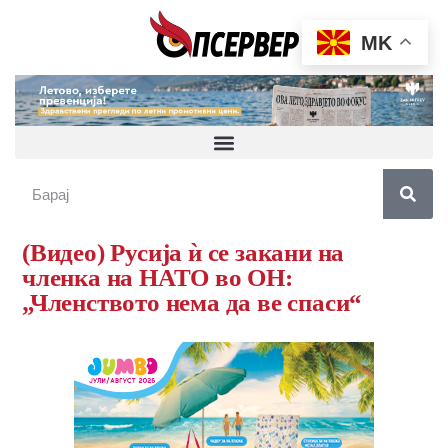
MK
(Видео) Русија ѝ се закани на
членка на НАТО во ОН:
„Членството нема да ве спаси“