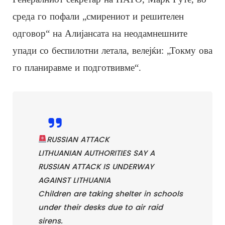
среда го пофали „смирениот и решителен
одговор“ на Алијансата на неодамнешните
упади со беспилотни летала, велејќи: „Токму ова
го планиравме и подготвивме“.
RUSSIAN ATTACK
LITHUANIAN AUTHORITIES SAY A
RUSSIAN ATTACK IS UNDERWAY
AGAINST LITHUANIA
Children are taking shelter in schools
under their desks due to air raid
sirens.