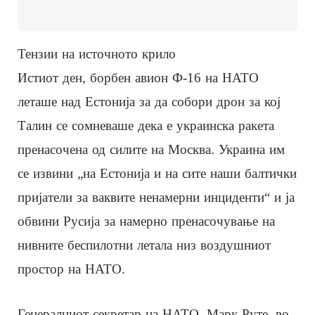
Тензии на источното крило
Истиот ден, борбен авион Ф-16 на НАТО
леташе над Естонија за да собори дрон за кој
Талин се сомневаше дека е украинска ракета
пренасочена од силите на Москва. Украина им
се извини „на Естонија и на сите наши балтички
пријатели за ваквите ненамерни инциденти“ и ја
обвини Русија за намерно пренасочување на
нивните беспилотни летала низ воздушниот
простор на НАТО.
Генералниот секретар на НАТО, Марк Руте, во