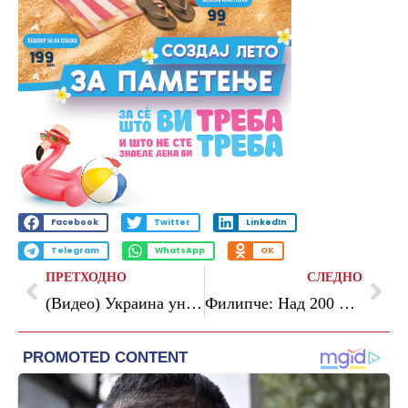
Facebook
Twitter
LinkedIn
Telegram
WhatsApp
OK
ПРЕТХОДНО
СЛЕДНО
(Видео) Украина уништи руски центар за беспилотни летала во Донецк
Филипче: Над 200 милиони евра од ЕУ се изгубени поради „реформите“ на Мицкоски кои се само на збор