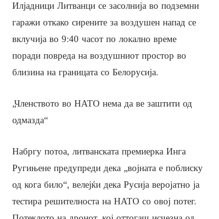
Илјадници Литванци се засолнија во подземни
гаражи откако сирените за воздушен напад се
вклучија во 9:40 часот по локално време
поради повреда на воздушниот простор во
близина на границата со Белорусија.
„Членството во НАТО нема да ве заштити од
одмазда“
Набргу потоа, литванската премиерка Инга
Ругињене предупреди дека „војната е поблиску
од кога било“, велејќи дека Русија веројатно ја
тестира решителноста на НАТО со овој потег.
Потеклото на дронот, кој оттогаш исчезна од