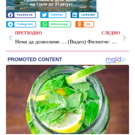
Facebook
Twitter
LinkedIn
Telegram
WhatsApp
OK
ПРЕТХОДНО
СЛЕДНО
Нема да дозволиме зад студентските иницијативи да се кријат компромитирани политичари и структури кои се болни за власт, велат од „Вреди“
(Видео) Филипче: Во Владата на Мицкоски врие од бугарски пасоши