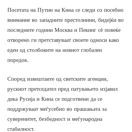
Посетата на Путин на Кина се следи со посебно
внимание во западните престолнини, бидејќи во
последните години Москва и Пекинг сè повеќе
отворено ги претставуваат своите односи како
еден од столбовите на новиот глобален
поредок.
Според извештаите од светските агенции,
рускиот претседател пред патувањето изјавил
дека Русија и Кина се подготвени да се
поддржуваат меѓусебно во прашањата за
суверенитет, безбедност и меѓународна
стабилност.