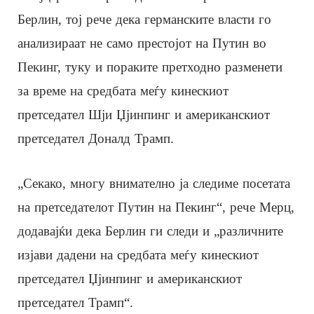
Берлин, тој рече дека германските власти го
анализираат не само престојот на Путин во
Пекинг, туку и пораките претходно разменети
за време на средбата меѓу кинескиот
претседател Шји Џјинпинг и американскиот
претседател Доналд Трамп.
„Секако, многу внимателно ја следиме посетата
на претседателот Путин на Пекинг“, рече Мерц,
додавајќи дека Берлин ги следи и „различните
изјави дадени на средбата меѓу кинескиот
претседател Џјинпинг и американскиот
претседател Трамп“.