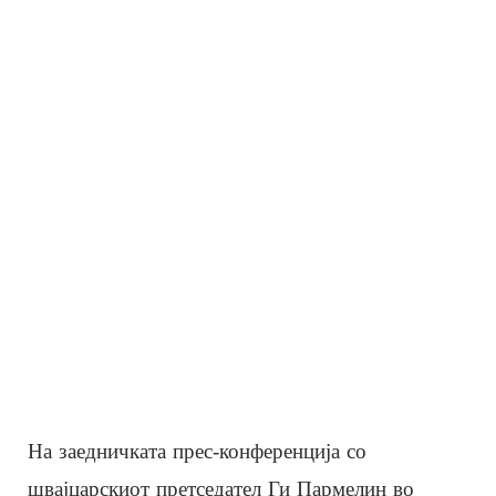
На заедничката прес-конференција со
швајцарскиот претседател Ги Пармелин во