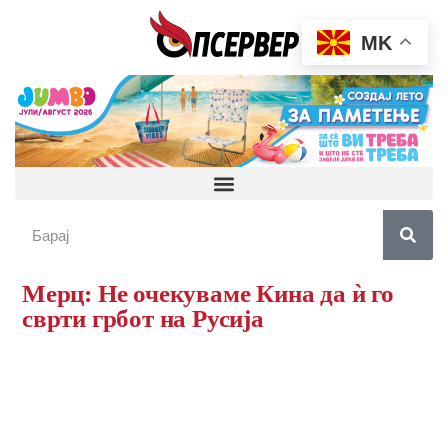
MK
Мерц: Не очекуваме Кина да ѝ го
сврти грбот на Русија