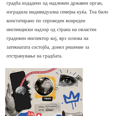
градба издадено од надлежен државен орган,
изградила индивидуална семејна куќа. Тоа било
констатирано по спроведен вонреден
инспекциски надзор од страна на овластен
градежен инспектор кој, врз основа на
затекнатата состојба, донел решение за
отстранување на градбата.