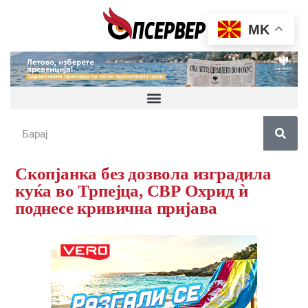
MK
Скопјанка без дозвола изградила
куќа во Трпејца, СВР Охрид ѝ
поднесе кривична пријава