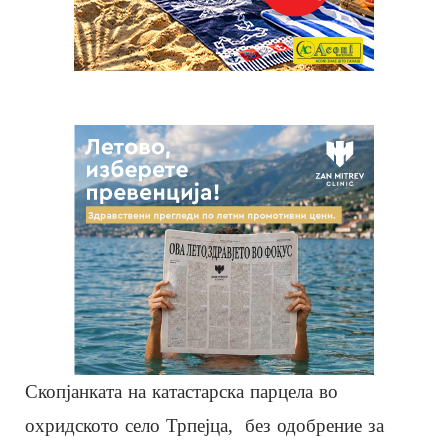
Скопјанката на катастарска парцела во
охридското село Трпејца, без одобрение за