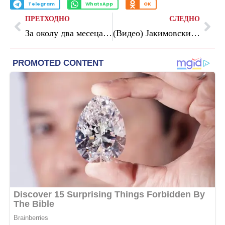
Telegram
WhatsApp
OK
ПРЕТХОДНО
СЛЕДНО
За околу два месеца ќе имаме целосно нов, модерен аеродром во Охрид, кажа Николоски
(Видео) Јакимовски: Лукровски требаше да се јави на работа на 30 мај, Инспекторатот да му го провери боледувањето